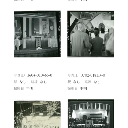
−
−
写真ID
3604-010465-0
写真ID
3702-018114-0
駅
なし
路線
なし
駅
なし
路線
なし
撮影日
不明
撮影日
不明