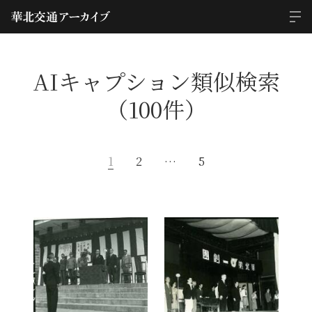
AIキャプション類似検索
（100件）
1
2
…
5