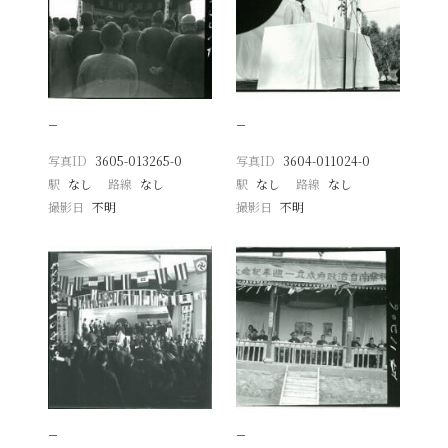
−
−
写真ID
3605-013265-0
写真ID
3604-011024-0
駅
なし
路線
なし
駅
なし
路線
なし
撮影日
不明
撮影日
不明
−
−