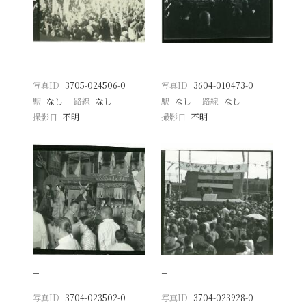
−
−
写真ID
3705-024506-0
写真ID
3604-010473-0
駅
なし
路線
なし
駅
なし
路線
なし
撮影日
不明
撮影日
不明
−
−
写真ID
3704-023502-0
写真ID
3704-023928-0