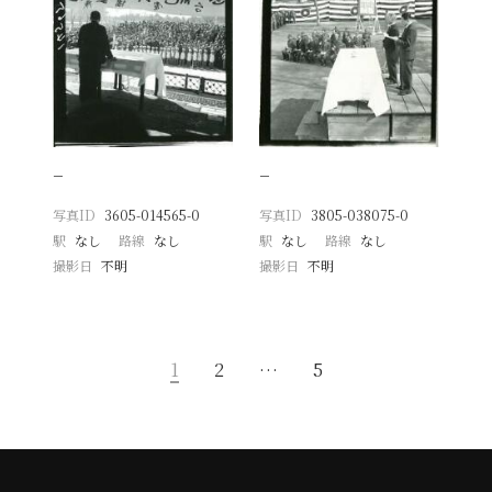
−
−
写真ID
3605-014565-0
写真ID
3805-038075-0
駅
なし
路線
なし
駅
なし
路線
なし
撮影日
不明
撮影日
不明
1
2
…
5