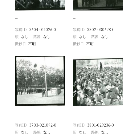
−
−
写真ID
3604-011026-0
写真ID
3802-030628-0
駅
なし
路線
なし
駅
なし
路線
なし
撮影日
不明
撮影日
不明
−
−
写真ID
3703-021092-0
写真ID
3801-029236-0
駅
なし
路線
なし
駅
なし
路線
なし