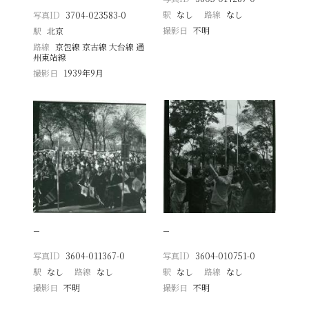
駅
なし
路線
なし
写真ID
3704-023583-0
撮影日
不明
駅
北京
路線
京包線 京古線 大台線 通
州東站線
撮影日
1939年9月
−
−
写真ID
3604-011367-0
写真ID
3604-010751-0
駅
なし
路線
なし
駅
なし
路線
なし
撮影日
不明
撮影日
不明