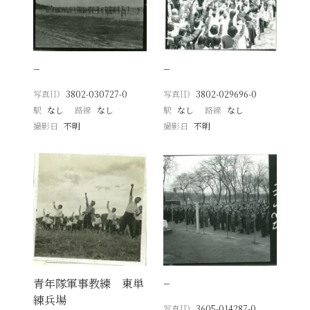
−
−
写真ID
3802-030727-0
写真ID
3802-029696-0
駅
なし
路線
なし
駅
なし
路線
なし
撮影日
不明
撮影日
不明
青年隊軍事教練 東単
−
練兵場
写真ID
3605-014287-0