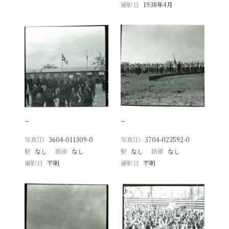
撮影日
1938年4月
−
−
写真ID
3604-011309-0
写真ID
3704-023592-0
駅
なし
路線
なし
駅
なし
路線
なし
撮影日
不明
撮影日
不明