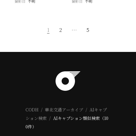
撮影日
不明
撮影日
不明
1
2
…
5
CODH
華北交通アーカイブ
AIキャプ
ション検索
AIキャプション類似検索（10
0件）