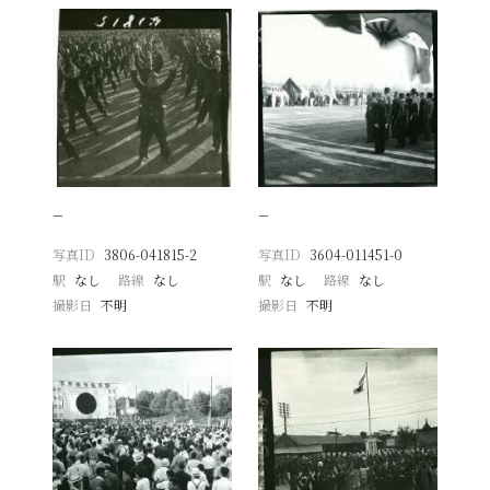
−
−
写真ID
3806-041815-2
写真ID
3604-011451-0
駅
なし
路線
なし
駅
なし
路線
なし
撮影日
不明
撮影日
不明