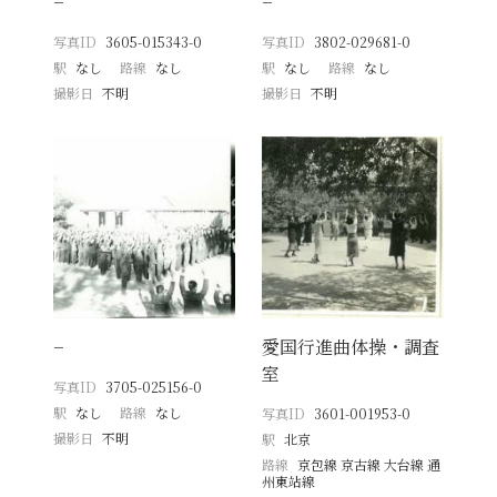
−
−
写真ID
3605-015343-0
写真ID
3802-029681-0
駅
なし
路線
なし
駅
なし
路線
なし
撮影日
不明
撮影日
不明
−
愛国行進曲体操・調査
室
写真ID
3705-025156-0
駅
なし
路線
なし
写真ID
3601-001953-0
撮影日
不明
駅
北京
路線
京包線 京古線 大台線 通
州東站線