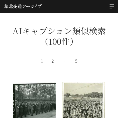
AIキャプション類似検索
（100件）
1
2
…
5