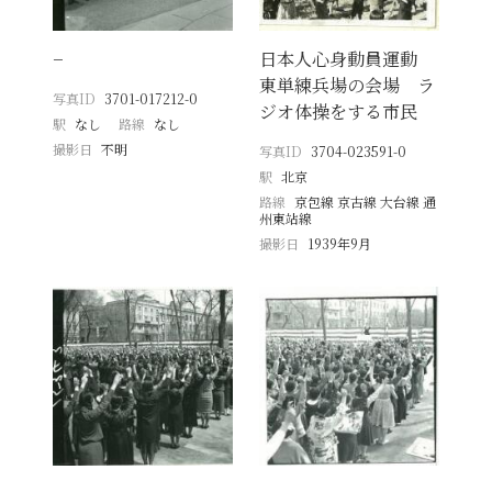
−
日本人心身動員運動
東単練兵場の会場 ラ
写真ID
3701-017212-0
ジオ体操をする市民
駅
なし
路線
なし
撮影日
不明
写真ID
3704-023591-0
駅
北京
路線
京包線 京古線 大台線 通
州東站線
撮影日
1939年9月