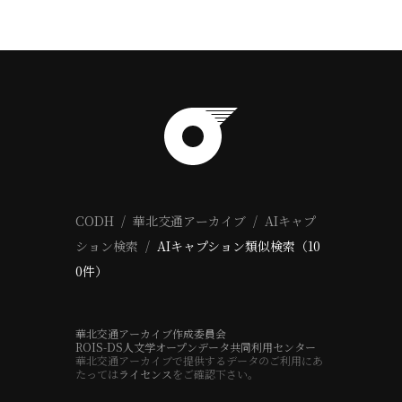
CODH
華北交通アーカイブ
AIキャプ
ション検索
AIキャプション類似検索（10
0件）
華北交通アーカイブ作成委員会
ROIS-DS人文学オープンデータ共同利用センター
華北交通アーカイブで提供するデータのご利用にあ
たっては
ライセンス
をご確認下さい。