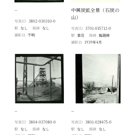
−
中興炭鉱全景（石炭の
山）
写真ID
3802-030310-0
駅
なし
路線
なし
写真ID
3701-015712-0
撮影日
不明
駅
棗荘
路線
臨趙線
撮影日
1939年4月
−
−
写真ID
3804-037080-0
写真ID
3801-028475-0
駅
なし
路線
なし
駅
なし
路線
なし