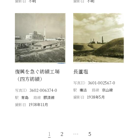
撮影日
不明
撮影日
不明
復興を急ぐ紡績工場
長蘆塩
（四方紡績）
写真ID
3601-002567-0
駅
塘沽
路線
京山線
写真ID
3602-006374-0
撮影日
1938年5月
駅
青島
路線
膠済線
撮影日
1938年11月
1
2
…
5