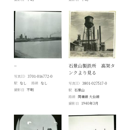
−
石景山製鉄所 高架タ
ンクより見る
写真ID
3701-016772-0
駅
なし
路線
なし
写真ID
3801-027517-0
撮影日
不明
駅
石景山
路線
同塘線 大台線
撮影日
1940年3月