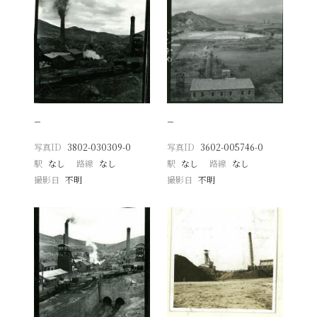
−
−
写真ID
3802-030309-0
写真ID
3602-005746-0
駅
なし
路線
なし
駅
なし
路線
なし
撮影日
不明
撮影日
不明