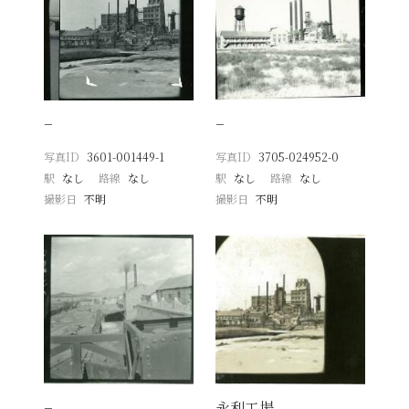
−
−
写真ID
3601-001449-1
写真ID
3705-024952-0
駅
なし
路線
なし
駅
なし
路線
なし
撮影日
不明
撮影日
不明
−
永利工場