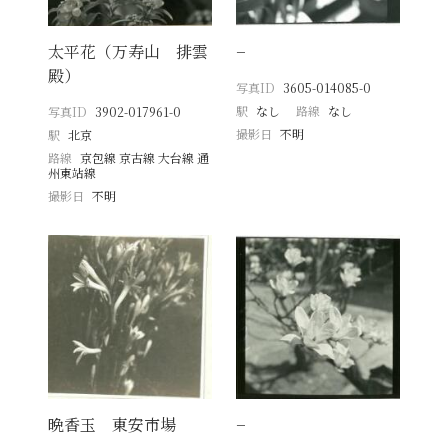
太平花（万寿山 排雲
−
殿）
写真ID
3605-014085-0
駅
なし
路線
なし
写真ID
3902-017961-0
撮影日
不明
駅
北京
路線
京包線 京古線 大台線 通
州東站線
撮影日
不明
晩香玉 東安市場
−