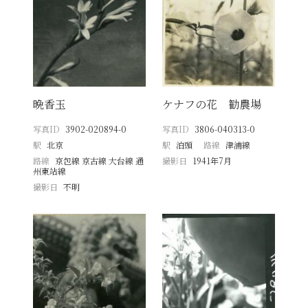
晩香玉
ケナフの花 勧農場
写真ID
3902-020894-0
写真ID
3806-040313-0
駅
北京
駅
泊頭
路線
津浦線
路線
京包線 京古線 大台線 通
撮影日
1941年7月
州東站線
撮影日
不明