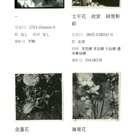
−
太平花 故宮 絳雪軒
前
写真ID
3701-016606-0
駅
なし
路線
なし
写真ID
3805-038047-0
撮影日
不明
駅
北京
路線
京包線 京古線 大台線 通
州東站線
撮影日
1941年5月
金盞花
海棠花