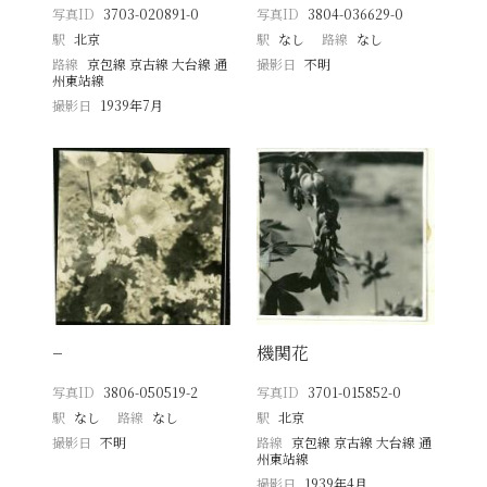
写真ID
3703-020891-0
写真ID
3804-036629-0
駅
北京
駅
なし
路線
なし
路線
京包線 京古線 大台線 通
撮影日
不明
州東站線
撮影日
1939年7月
−
機関花
写真ID
3806-050519-2
写真ID
3701-015852-0
駅
なし
路線
なし
駅
北京
撮影日
不明
路線
京包線 京古線 大台線 通
州東站線
撮影日
1939年4月