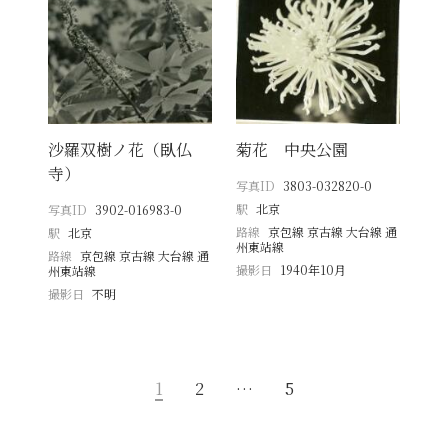
沙羅双樹ノ花（臥仏
菊花 中央公園
寺）
写真ID
3803-032820-0
駅
北京
写真ID
3902-016983-0
路線
京包線 京古線 大台線 通
駅
北京
州東站線
路線
京包線 京古線 大台線 通
撮影日
1940年10月
州東站線
撮影日
不明
1
2
…
5