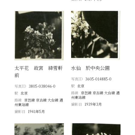
太平花 故宮 絳雪軒
水仙 於中央公園
前
写真ID
3605-014885-0
駅
北京
写真ID
3805-038046-0
路線
京包線 京古線 大台線 通
駅
北京
州東站線
路線
京包線 京古線 大台線 通
撮影日
1939年3月
州東站線
撮影日
1941年5月