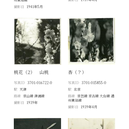
撮影日
1941年5月
桃花（2） 山桃
杏（？）
写真ID
3701-016722-0
写真ID
3701-015855-0
駅
天津
駅
北京
路線
京山線 津浦線
路線
京包線 京古線 大台線 通
州東站線
撮影日
1939年
撮影日
1939年4月