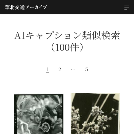
AIキャプション類似検索
（100件）
1
2
…
5