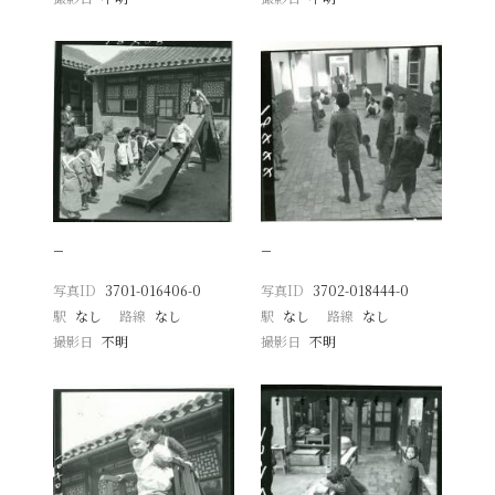
−
−
写真ID
3701-016406-0
写真ID
3702-018444-0
駅
なし
路線
なし
駅
なし
路線
なし
撮影日
不明
撮影日
不明