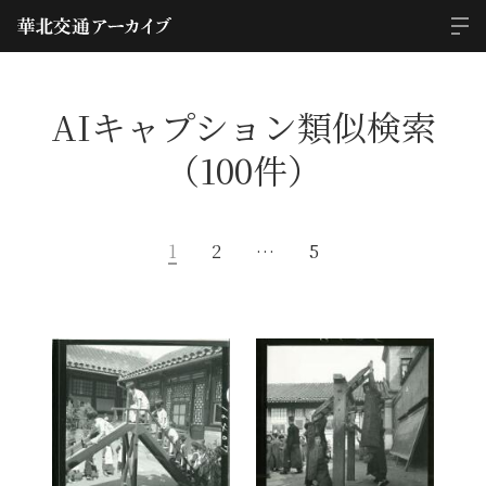
AIキャプション類似検索
（100件）
1
2
…
5