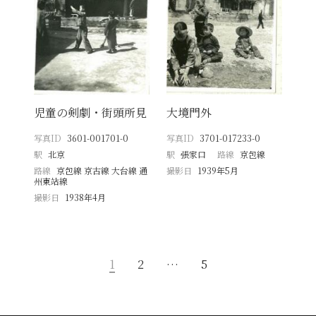
児童の剣劇・街頭所見
大境門外
写真ID
3601-001701-0
写真ID
3701-017233-0
駅
北京
駅
張家口
路線
京包線
路線
京包線 京古線 大台線 通
撮影日
1939年5月
州東站線
撮影日
1938年4月
1
2
…
5