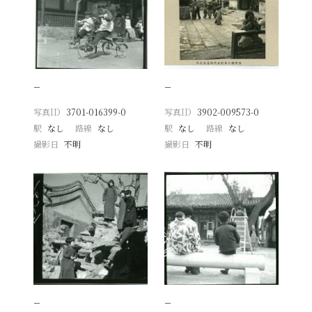
−
−
写真ID
3701-016399-0
写真ID
3902-009573-0
駅
なし
路線
なし
駅
なし
路線
なし
撮影日
不明
撮影日
不明
−
−