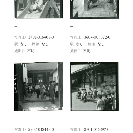
−
−
写真ID
3701-016408-0
写真ID
3604-009572-0
駅
なし
路線
なし
駅
なし
路線
なし
撮影日
不明
撮影日
不明
−
−
写真ID
3702-018443-0
写真ID
3701-016392-0