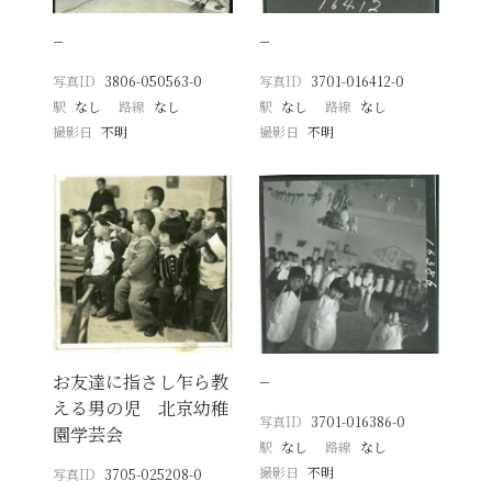
−
−
写真ID
3806-050563-0
写真ID
3701-016412-0
駅
なし
路線
なし
駅
なし
路線
なし
撮影日
不明
撮影日
不明
お友達に指さし乍ら教
−
える男の児 北京幼稚
写真ID
3701-016386-0
園学芸会
駅
なし
路線
なし
撮影日
不明
写真ID
3705-025208-0