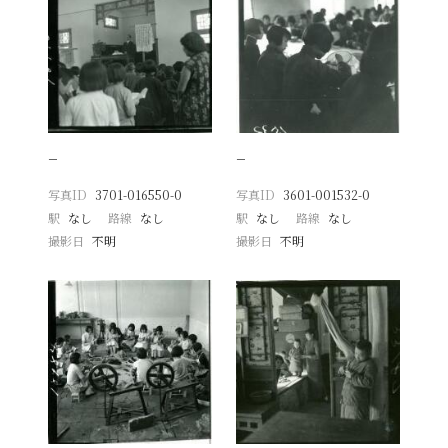
−
−
写真ID
3701-016550-0
写真ID
3601-001532-0
駅
なし
路線
なし
駅
なし
路線
なし
撮影日
不明
撮影日
不明