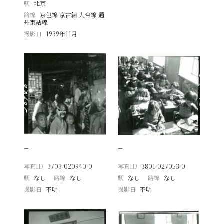
駅
北京
路線
京包線 京古線 大台線 通
州東站線
撮影日
1939年11月
−
−
写真ID
3703-020940-0
写真ID
3801-027053-0
駅
なし
路線
なし
駅
なし
路線
なし
撮影日
不明
撮影日
不明