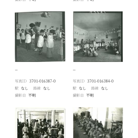
−
−
写真ID
3701-016387-0
写真ID
3701-016384-0
駅
なし
路線
なし
駅
なし
路線
なし
撮影日
不明
撮影日
不明