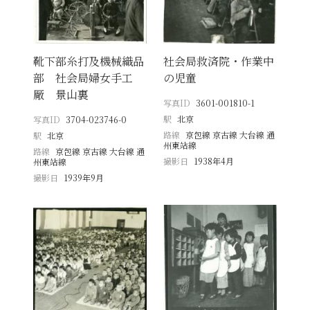
靴下部糸打及機械織品
社会局救済院・作業中
部 社会局婦女手工
の児童
厰 景山裏
写真ID
3601-001810-1
駅
北京
写真ID
3704-023746-0
路線
京包線 京古線 大台線 通
駅
北京
州東站線
路線
京包線 京古線 大台線 通
撮影日
1938年4月
州東站線
撮影日
1939年9月