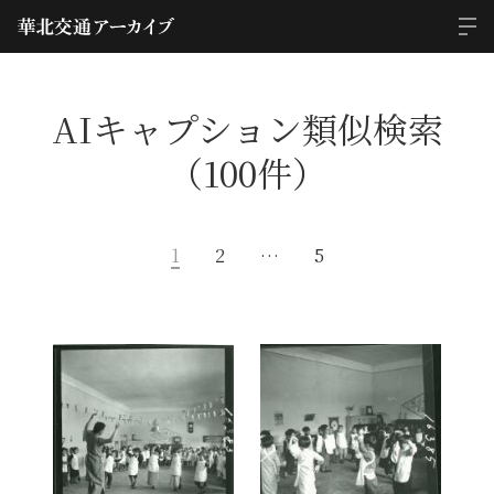
AIキャプション類似検索
（100件）
1
2
…
5