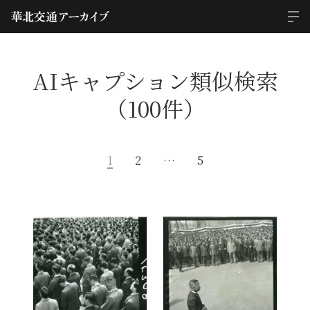
AIキャプション類似検索
（100件）
1
2
…
5