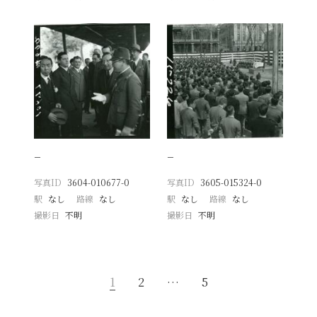
−
−
写真ID
3604-010677-0
写真ID
3605-015324-0
駅
なし
路線
なし
駅
なし
路線
なし
撮影日
不明
撮影日
不明
1
2
…
5