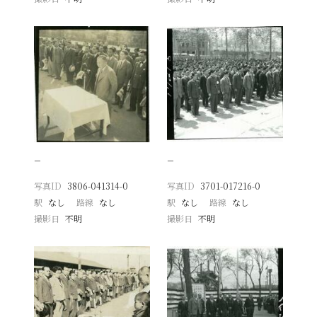
−
−
写真ID
3806-041314-0
写真ID
3701-017216-0
駅
なし
路線
なし
駅
なし
路線
なし
撮影日
不明
撮影日
不明