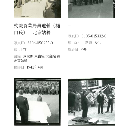
殉職資業局員遺骨（樋
−
口氏） 北京站着
写真ID
3605-015332-0
駅
なし
路線
なし
写真ID
3806-050255-0
撮影日
不明
駅
北京
路線
京包線 京古線 大台線 通
州東站線
撮影日
1942年4月