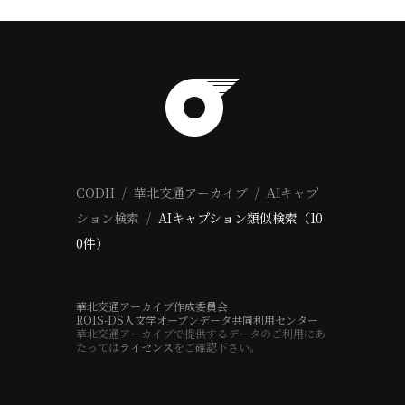
CODH
華北交通アーカイブ
AIキャプ
ション検索
AIキャプション類似検索（10
0件）
華北交通アーカイブ作成委員会
ROIS-DS人文学オープンデータ共同利用センター
華北交通アーカイブで提供するデータのご利用にあ
たっては
ライセンス
をご確認下さい。