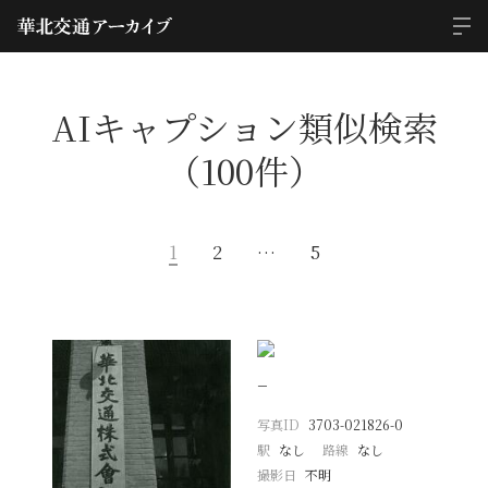
AIキャプション類似検索
（100件）
1
2
…
5
−
写真ID
3703-021826-0
駅
なし
路線
なし
撮影日
不明