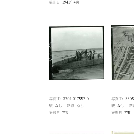
撮影日
1941年4月
−
−
写真ID
3701-017557-0
写真ID
3805
駅
なし
路線
なし
駅
なし
路
撮影日
不明
撮影日
不明