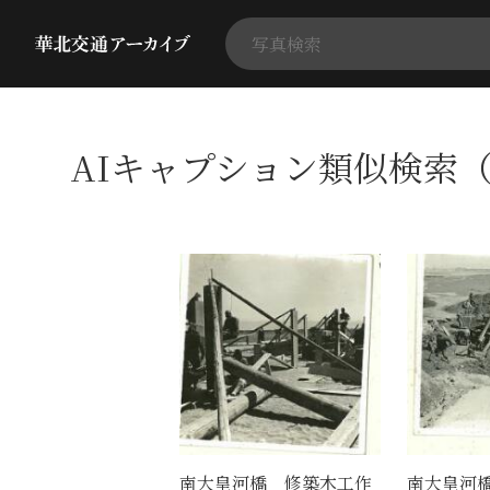
AIキャプション類似検索（
南大皇河橋 修築木工作
南大皇河