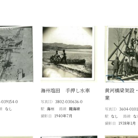
海州塩田 手押し水車
黄河橋梁架設
業
-039154-0
写真ID
3802-030636-0
線
なし
駅
海州
路線
隴海線
写真ID
3604-0101
撮影日
1940年7月
駅
なし
路線
な
撮影日
1938年1月