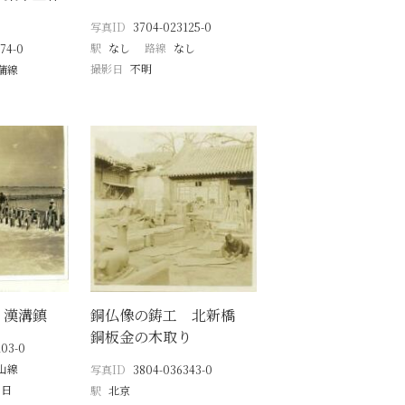
写真ID
3704-023125-0
駅
なし
路線
なし
74-0
撮影日
不明
蒲線
 漢溝鎮
銅仏像の鋳工 北新橋
銅板金の木取り
203-0
山線
写真ID
3804-036343-0
6日
駅
北京