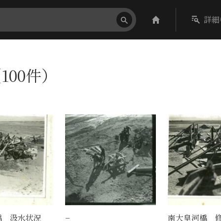
詳細
100件）
橋 汲水状況
−
南大皇河橋 