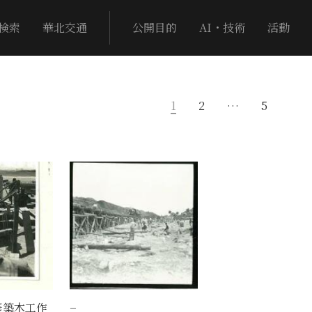
検索
華北交通
公開目的
AI・技術
活動
1
2
…
5
修築木工作
−