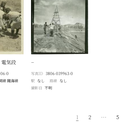
 電気段
−
906-0
写真ID
3806-039963-0
開線 隴海線
駅
なし
路線
なし
撮影日
不明
1
2
…
5