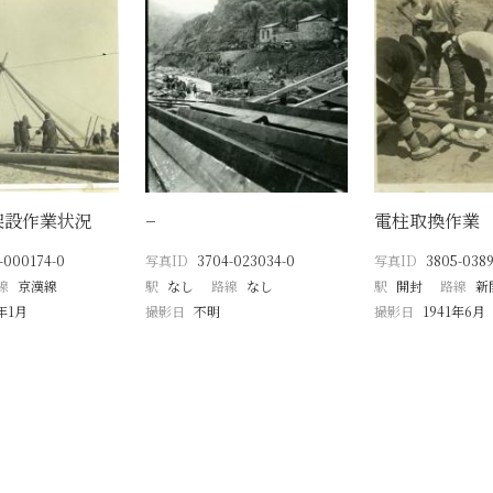
架設作業状況
−
電柱取換作業
-000174-0
写真ID
3704-023034-0
写真ID
3805-038
線
京漢線
駅
なし
路線
なし
駅
開封
路線
新
8年1月
撮影日
不明
撮影日
1941年6月