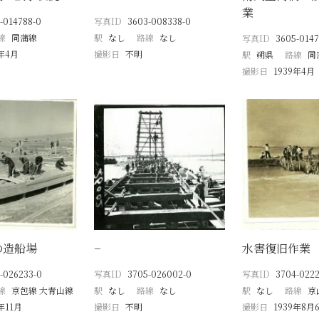
業
-014788-0
写真ID
3603-008338-0
線
同蒲線
駅
なし
路線
なし
写真ID
3605-0147
9年4月
撮影日
不明
駅
朔県
路線
同
撮影日
1939年4月
の造船場
−
水害復旧作業
-026233-0
写真ID
3705-026002-0
写真ID
3704-022
線
京包線 大青山線
駅
なし
路線
なし
駅
なし
路線
京
年11月
撮影日
不明
撮影日
1939年8月