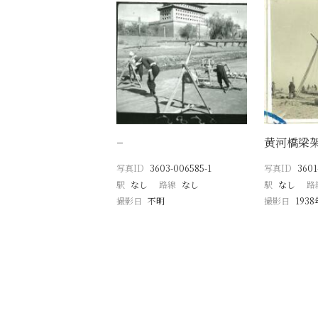
−
黄河橋梁
写真ID
3603-006585-1
写真ID
3601
駅
なし
路線
なし
駅
なし
路
撮影日
不明
撮影日
193