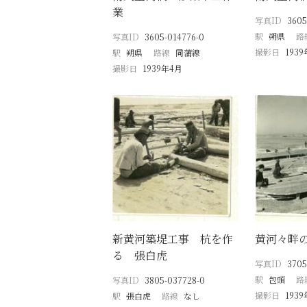
業
写真ID
3605
駅
朔県
路
写真ID
3605-014776-0
撮影日
193
駅
朔県
路線
同蒲線
撮影日
1939年4月
新黄河築堤工事 杭を作
黄河々畔
る 張白虎
写真ID
3705
駅
包頭
路
写真ID
3805-037728-0
撮影日
1939
駅
張白虎
路線
なし