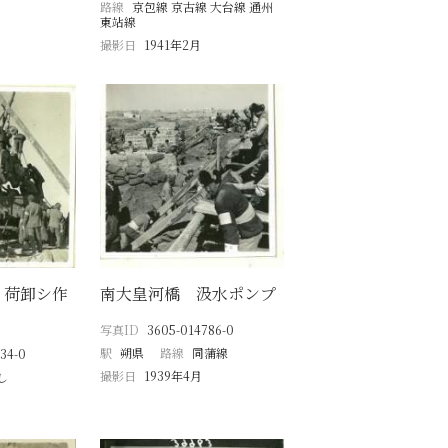
路線
京包線 京古線 大台線 通州
東站線
撮影日
1941年2月
・荷卸シ作
南大皇河橋 汲水ポンプ
写真ID
3605-014786-0
駅
朔県
路線
同蒲線
34-0
撮影日
1939年4月
し