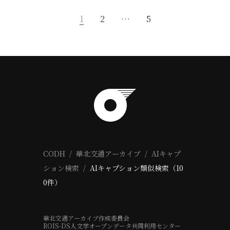
1
2
…
5
CODH
華北交通アーカイブ
AIキャプ
ション検索
AIキャプション類似検索（10
0件）
華北交通アーカイブ作成委員会
ROIS-DS人文学オープンデータ共同利用センター