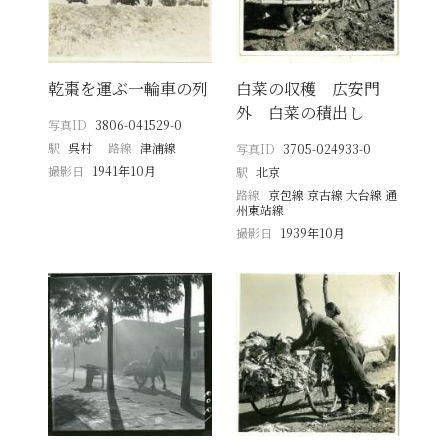
乾棗を運ぶ一輪車の列
白菜の収穫 広安門
外 白菜の積出し
写真ID
3806-041529-0
駅
呉村
路線
津浦線
写真ID
3705-024933-0
撮影日
1941年10月
駅
北京
路線
京包線 京古線 大台線 通
州東站線
撮影日
1939年10月