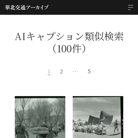
AIキャプション類似検索
（100件）
1
2
…
5