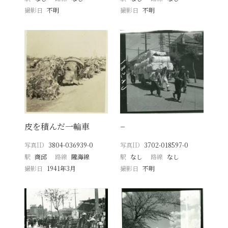
撮影日
不明
撮影日
不明
皮を積んだ一輪車
−
写真ID
3804-036939-0
写真ID
3702-018597-0
駅
商邱
路線
隴海線
駅
なし
路線
なし
撮影日
1941年3月
撮影日
不明