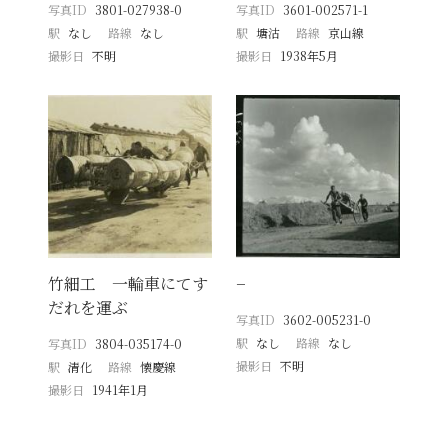
写真ID
3801-027938-0
写真ID
3601-002571-1
駅
なし
路線
なし
駅
塘沽
路線
京山線
撮影日
不明
撮影日
1938年5月
竹細工 一輪車にてす
−
だれを運ぶ
写真ID
3602-005231-0
駅
なし
路線
なし
写真ID
3804-035174-0
撮影日
不明
駅
清化
路線
懐慶線
撮影日
1941年1月