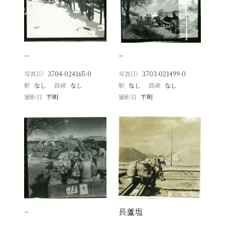
−
−
写真ID
3704-024165-0
写真ID
3703-021499-0
駅
なし
路線
なし
駅
なし
路線
なし
撮影日
不明
撮影日
不明
−
長蘆塩