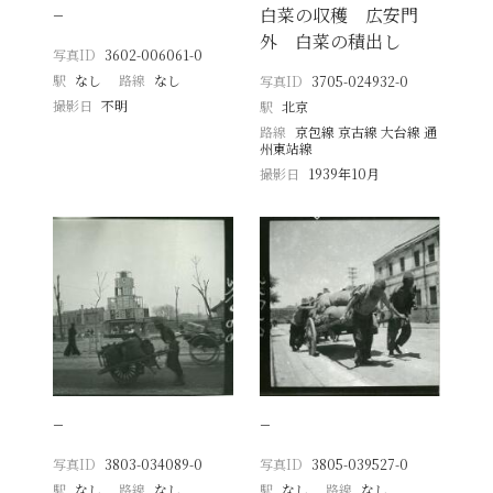
−
白菜の収穫 広安門
外 白菜の積出し
写真ID
3602-006061-0
駅
なし
路線
なし
写真ID
3705-024932-0
撮影日
不明
駅
北京
路線
京包線 京古線 大台線 通
州東站線
撮影日
1939年10月
−
−
写真ID
3803-034089-0
写真ID
3805-039527-0
駅
なし
路線
なし
駅
なし
路線
なし