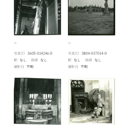
−
−
写真ID
3605-014246-0
写真ID
3804-037014-0
駅
なし
路線
なし
駅
なし
路線
なし
撮影日
不明
撮影日
不明