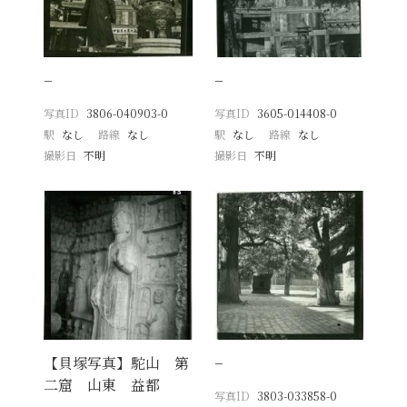
−
−
写真ID
3806-040903-0
写真ID
3605-014408-0
駅
なし
路線
なし
駅
なし
路線
なし
撮影日
不明
撮影日
不明
【貝塚写真】駝山 第
−
二窟 山東 益都
写真ID
3803-033858-0