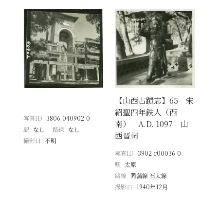
−
【山西古蹟志】65 宋
紹聖四年鉄人（西
写真ID
3806-040902-0
南） A.D. 1097 山
駅
なし
路線
なし
西晋祠
撮影日
不明
写真ID
3902-r00036-0
駅
太原
路線
同蒲線 石太線
撮影日
1940年12月