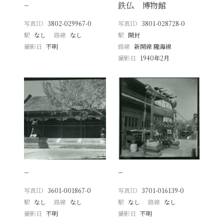
−
鉄仏 博物館
写真ID
3802-029967-0
写真ID
3801-028728-0
駅
なし
路線
なし
駅
開封
撮影日
不明
路線
新開線 隴海線
撮影日
1940年2月
−
−
写真ID
3601-001867-0
写真ID
3701-016139-0
駅
なし
路線
なし
駅
なし
路線
なし
撮影日
不明
撮影日
不明