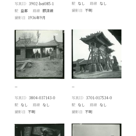
駅
なし
路線
なし
写真ID
3902-bei085-1
撮影日
不明
駅
益都
路線
膠済線
撮影日
1936年9月
−
−
写真ID
3804-037143-0
写真ID
3701-017534-0
駅
なし
路線
なし
駅
なし
路線
なし
撮影日
不明
撮影日
不明