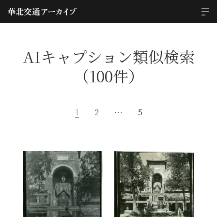
AIキャプション類似検索
（100件）
1
2
…
5