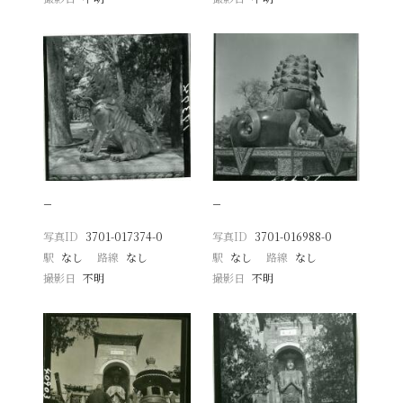
−
−
写真ID
3701-017374-0
写真ID
3701-016988-0
駅
なし
路線
なし
駅
なし
路線
なし
撮影日
不明
撮影日
不明