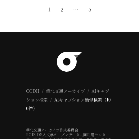
1
2
…
5
CODH
華北交通アーカイブ
AIキャプ
ション検索
AIキャプション類似検索（10
0件）
華北交通アーカイブ作成委員会
ROIS-DS人文学オープンデータ共同利用センター