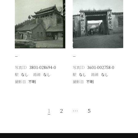
−
−
写真ID
3801-028694-0
写真ID
3601-002758-0
駅
なし
路線
なし
駅
なし
路線
なし
撮影日
不明
撮影日
不明
1
2
…
5