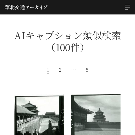
AIキャプション類似検索
（100件）
1
2
…
5