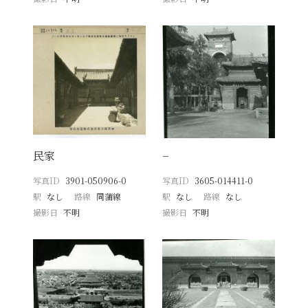
民家
−
写真ID
3901-050906-0
写真ID
3605-014411-0
駅
なし
路線
同蒲線
駅
なし
路線
なし
撮影日
不明
撮影日
不明