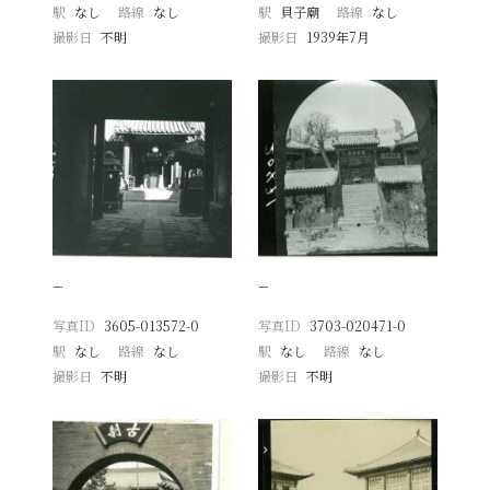
駅
なし
路線
なし
駅
貝子廟
路線
なし
撮影日
不明
撮影日
1939年7月
−
−
写真ID
3605-013572-0
写真ID
3703-020471-0
駅
なし
路線
なし
駅
なし
路線
なし
撮影日
不明
撮影日
不明