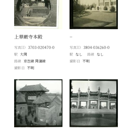
上華厳寺本殿
−
写真ID
3703-020470-0
写真ID
3804-036260-0
駅
大同
駅
なし
路線
なし
路線
京包線 同蒲線
撮影日
不明
撮影日
不明