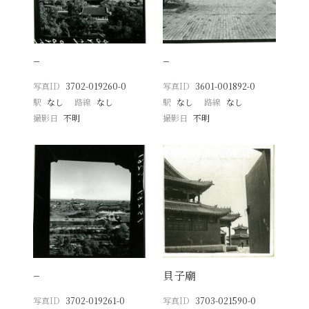
−
−
写真ID
3702-019260-0
写真ID
3601-001892-0
駅
なし
路線
なし
駅
なし
路線
なし
撮影日
不明
撮影日
不明
−
貝子廟
写真ID
3702-019261-0
写真ID
3703-021590-0