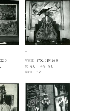
−
22-0
写真ID
3702-019426-0
し
駅
なし
路線
なし
撮影日
不明