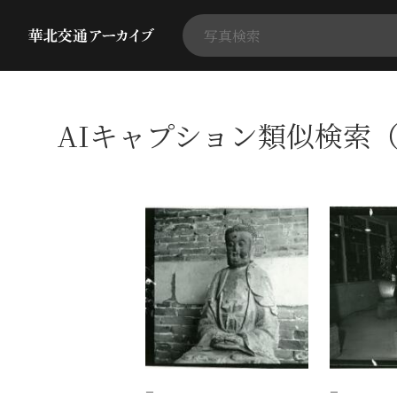
AIキャプション類似検索（
−
−