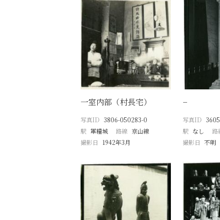
一室内部（村長宅）
−
写真ID
3806-050283-0
写真ID
3605
駅
軍糧城
路線
京山線
駅
なし
路
撮影日
1942年3月
撮影日
不明