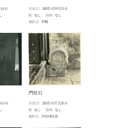
14-0
写真ID
3805-039333-0
し
駅
なし
路線
なし
撮影日
不明
門枕石
963-0
写真ID
3805-037328-0
し
駅
なし
路線
なし
撮影日
1940年5月