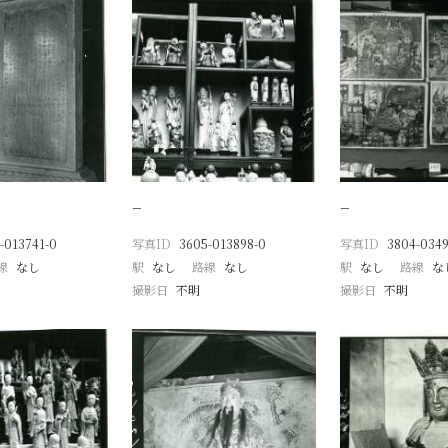
−
−
-013741-0
写真ID
3605-013898-0
写真ID
3804-0349
線
なし
駅
なし
路線
なし
駅
なし
路線
な
撮影日
不明
撮影日
不明