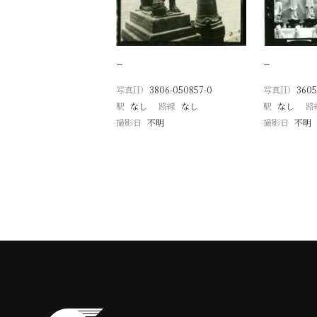
−
−
写真ID
3806-050857-0
写真ID
3605
駅
なし
路線
なし
駅
なし
路
撮影日
不明
撮影日
不明