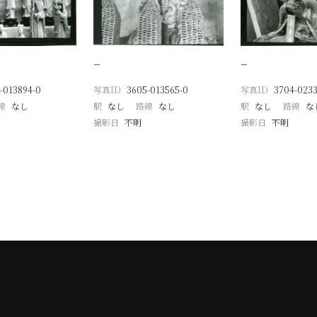
−
−
-013894-0
写真ID
3605-013565-0
写真ID
3704-0233
線
なし
駅
なし
路線
なし
駅
なし
路線
な
撮影日
不明
撮影日
不明