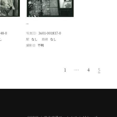
−
48-0
写真ID
3601-001837-0
し
駅
なし
路線
なし
撮影日
不明
1
…
4
5