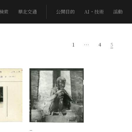
検索
華北交通
公開目的
AI・技術
活動
1
…
4
5
）
−