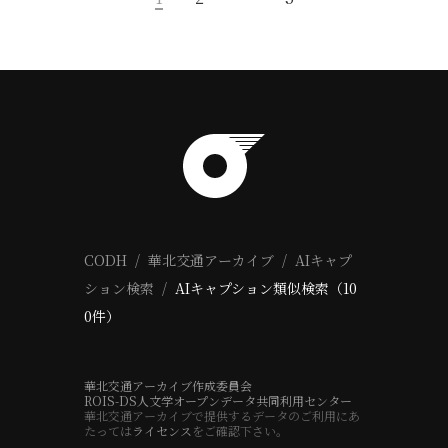
CODH
華北交通アーカイブ
AIキャプ
ション検索
AIキャプション類似検索（10
0件）
華北交通アーカイブ作成委員会
ROIS-DS人文学オープンデータ共同利用センター
華北交通アーカイブで提供するデータのご利用にあ
たっては
ライセンス
をご確認下さい。