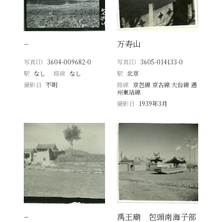
−
万寿山
写真ID
3604-009682-0
写真ID
3605-014133-0
駅
なし
路線
なし
駅
北京
撮影日
不明
路線
京包線 京古線 大台線 通
州東站線
撮影日
1939年3月
−
禹王廟 包頭南海子部