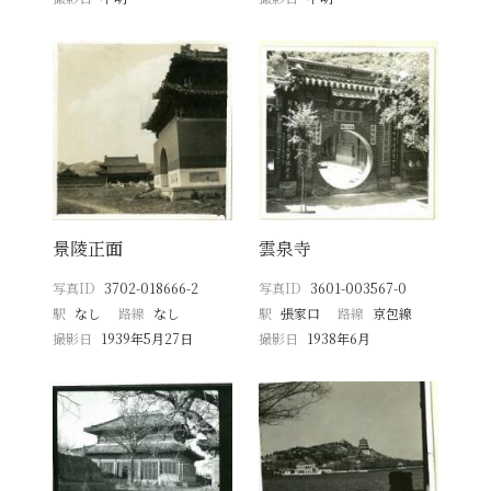
景陵正面
雲泉寺
写真ID
3702-018666-2
写真ID
3601-003567-0
駅
なし
路線
なし
駅
張家口
路線
京包線
撮影日
1939年5月27日
撮影日
1938年6月