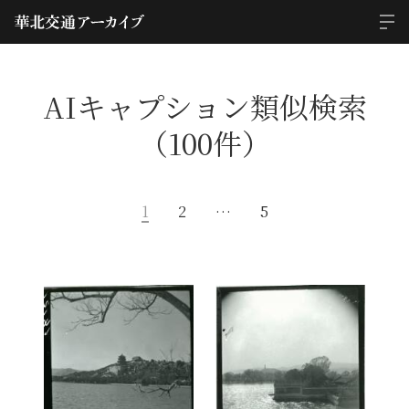
AIキャプション類似検索
（100件）
1
2
…
5