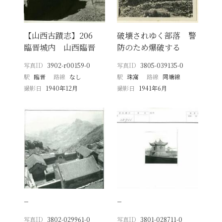
【山西古蹟志】206
破壊されゆく部落 警
臨晋城内 山西臨晋
防のため爆破する
写真ID
3902-r00159-0
写真ID
3805-039135-0
駅
臨晋
路線
なし
駅
珠窩
路線
同塘線
撮影日
1940年12月
撮影日
1941年6月
−
−
写真ID
3802-029961-0
写真ID
3801-028711-0