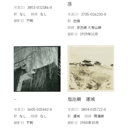
落
写真ID
3803-032186-0
駅
なし
路線
なし
写真ID
3705-026230-0
撮影日
不明
駅
包頭
路線
京包線 大青山線
撮影日
1939年11月
−
塩池廟 運城
写真ID
3605-015442-0
写真ID
3804-035722-0
駅
なし
路線
なし
駅
運城
路線
同蒲線
撮影日
不明
撮影日
1940年10月