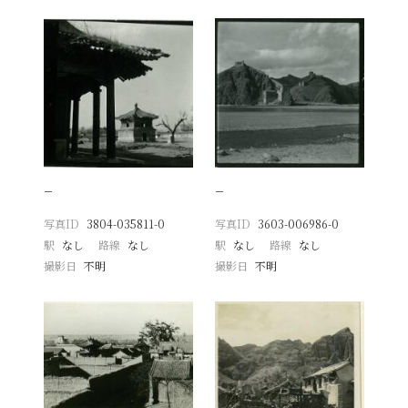
−
−
写真ID
3804-035811-0
写真ID
3603-006986-0
駅
なし
路線
なし
駅
なし
路線
なし
撮影日
不明
撮影日
不明