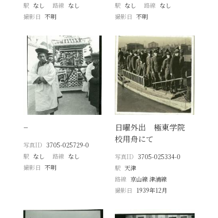
駅
なし
路線
なし
駅
なし
路線
なし
撮影日
不明
撮影日
不明
−
日曜外出 極東学院
校用舟にて
写真ID
3705-025729-0
駅
なし
路線
なし
写真ID
3705-025334-0
撮影日
不明
駅
天津
路線
京山線 津浦線
撮影日
1939年12月