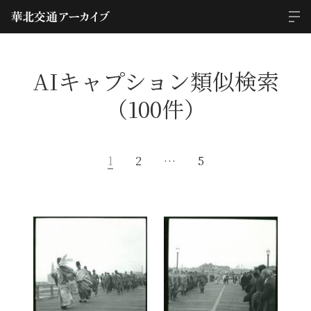
AIキャプション類似検索
（100件）
1
2
…
5