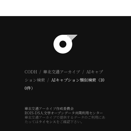
CODH
華北交通アーカイブ
AIキャプ
ション検索
AIキャプション類似検索（10
0件）
華北交通アーカイブ作成委員会
ROIS-DS人文学オープンデータ共同利用センター
華北交通アーカイブで提供するデータのご利用にあ
たっては
ライセンス
をご確認下さい。