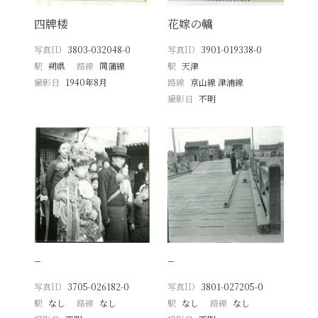
四牌楼
花嫁の轎
写真ID
3803-032048-0
写真ID
3901-019338-0
駅
朔県
路線
同蒲線
駅
天津
撮影日
1940年8月
路線
京山線 津浦線
撮影日
不明
−
−
写真ID
3705-026182-0
写真ID
3801-027205-0
駅
なし
路線
なし
駅
なし
路線
なし