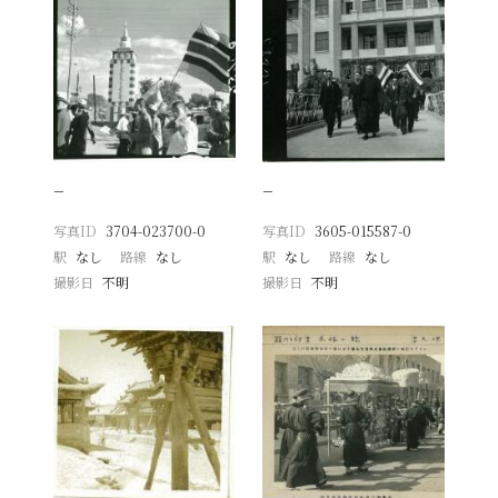
−
−
写真ID
3704-023700-0
写真ID
3605-015587-0
駅
なし
路線
なし
駅
なし
路線
なし
撮影日
不明
撮影日
不明