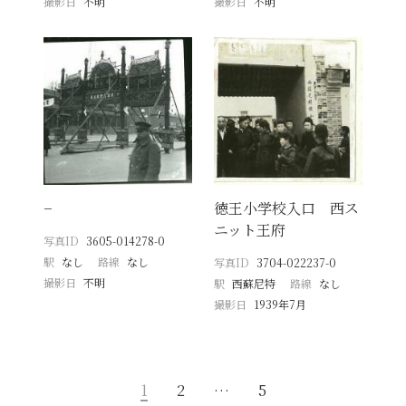
撮影日
不明
撮影日
不明
−
徳王小学校入口 西ス
ニット王府
写真ID
3605-014278-0
駅
なし
路線
なし
写真ID
3704-022237-0
撮影日
不明
駅
西蘇尼特
路線
なし
撮影日
1939年7月
1
2
…
5