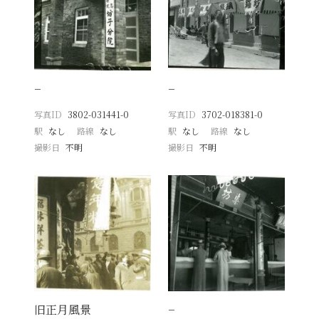
−
−
写真ID
3802-031441-0
写真ID
3702-018381-0
駅
なし
路線
なし
駅
なし
路線
なし
撮影日
不明
撮影日
不明
旧正月風景
−