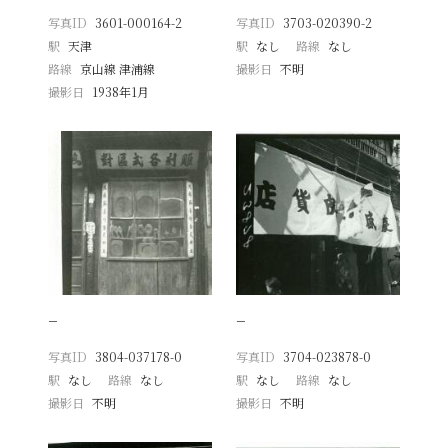
写真ID
3601-000164-2
写真ID
3703-020390-2
駅
天津
駅
なし
路線
なし
路線
京山線 津浦線
撮影日
不明
撮影日
1938年1月
−
−
写真ID
3804-037178-0
写真ID
3704-023878-0
駅
なし
路線
なし
駅
なし
路線
なし
撮影日
不明
撮影日
不明