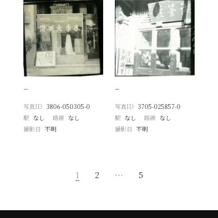
−
−
写真ID
3806-050305-0
写真ID
3705-025857-0
駅
なし
路線
なし
駅
なし
路線
なし
撮影日
不明
撮影日
不明
1
2
…
5