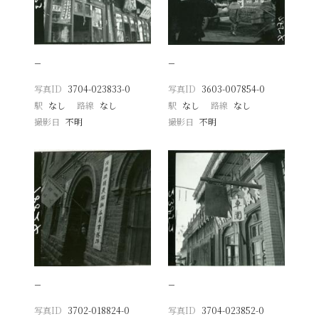
−
−
写真ID
3704-023833-0
写真ID
3603-007854-0
駅
なし
路線
なし
駅
なし
路線
なし
撮影日
不明
撮影日
不明
−
−
写真ID
3702-018824-0
写真ID
3704-023852-0