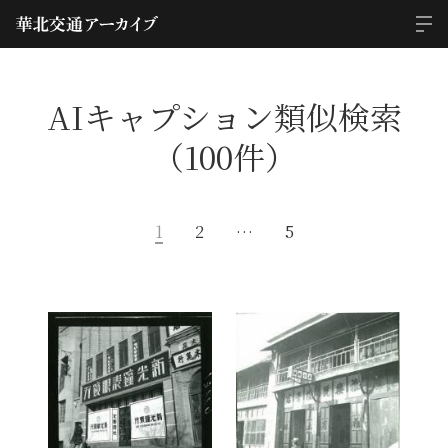
AIキャプション類似検索
（100件）
1
2
…
5