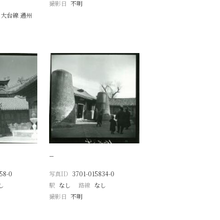
撮影日
不明
 大台線 通州
−
58-0
写真ID
3701-015834-0
し
駅
なし
路線
なし
撮影日
不明