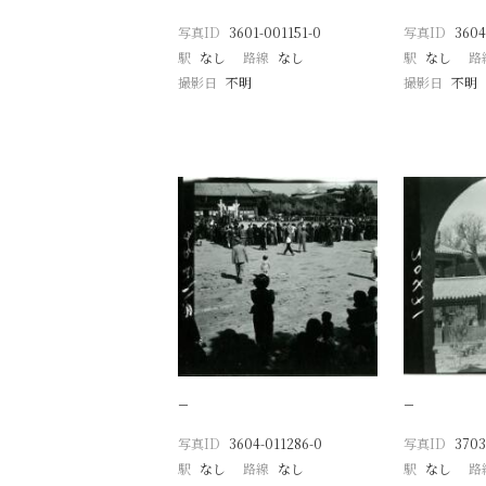
写真ID
3601-001151-0
写真ID
3604
駅
なし
路線
なし
駅
なし
路
撮影日
不明
撮影日
不明
−
−
写真ID
3604-011286-0
写真ID
3703
駅
なし
路線
なし
駅
なし
路