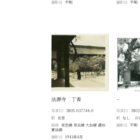
撮影日
不明
撮影日
不明
法源寺 丁香
−
写真ID
3805-037744-0
写真ID
3802
駅
北京
駅
なし
路
路線
京包線 京古線 大台線 通州
撮影日
不明
東站線
撮影日
1941年4月