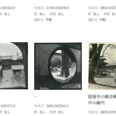
-010363-0
写真ID
3704-024378-0
写真ID
3803-032
線
なし
駅
なし
路線
なし
駅
なし
路線
な
撮影日
不明
撮影日
不明
−
隆福寺の廟会
中の廟内
-020471-0
写真ID
3601-001561-0
線
なし
駅
なし
路線
なし
写真ID
3805-0391