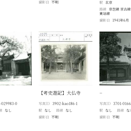
撮影日
不明
駅
北京
路線
京包線 京古線
東站線
撮影日
1941年6月
【考史遊記】大仏寺
−
-029983-0
写真ID
3902-kao186-1
写真ID
3701-0166
線
なし
駅
なし
路線
なし
駅
なし
路線
な
撮影日
不明
撮影日
不明