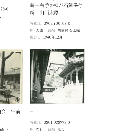
祠―右手の棟が石刻保存
078-0
所 山西太原
し
写真ID
3902-r00018-0
駅
太原
路線
同蒲線 石太線
撮影日
1940年12月
廟会 午前
−
写真ID
3801-028992-0
駅
なし
路線
なし
65-0