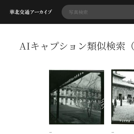
AIキャプション類似検索（
−
−