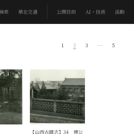
検索
華北交通
公開目的
AI・技術
活動
1
2
3
…
5
【山西古蹟志】34 傅公