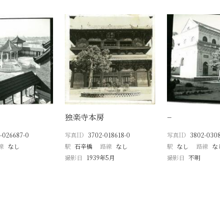
独楽寺本房
−
-026687-0
写真ID
3702-018618-0
写真ID
3802-0308
線
なし
駅
石辛橋
路線
なし
駅
なし
路線
な
撮影日
1939年5月
撮影日
不明