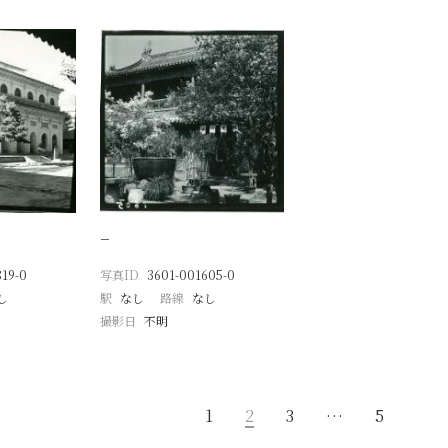
−
19-0
写真ID
3601-001605-0
し
駅
なし
路線
なし
撮影日
不明
1
2
3
…
5