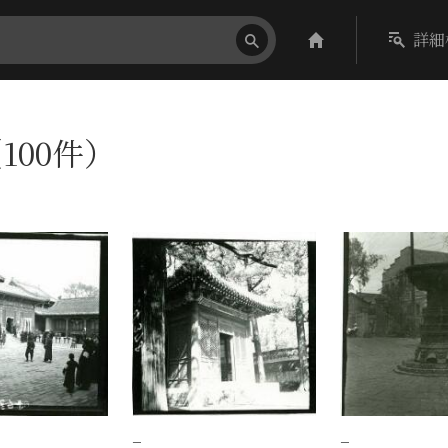
詳細
100件）
−
−