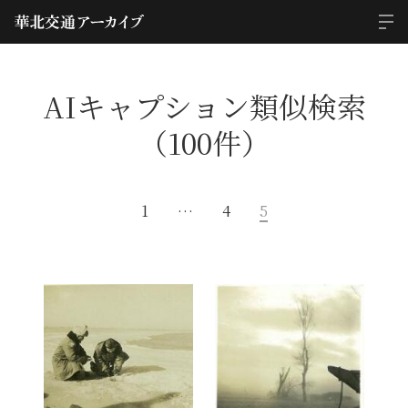
AIキャプション類似検索
（100件）
1
…
4
5