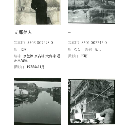
支那美人
−
写真ID
3603-007298-0
写真ID
3601-002242-0
駅
北京
駅
なし
路線
なし
路線
京包線 京古線 大台線 通
撮影日
不明
州東站線
撮影日
1938年11月