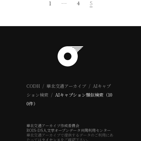
1
…
4
5
CODH
華北交通アーカイブ
AIキャプ
ション検索
AIキャプション類似検索（10
0件）
華北交通アーカイブ作成委員会
ROIS-DS人文学オープンデータ共同利用センター
華北交通アーカイブで提供するデータのご利用にあ
たっては
ライセンス
をご確認下さい。