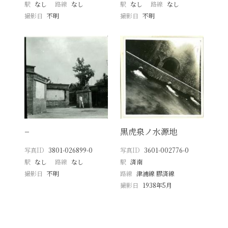
駅
なし
路線
なし
駅
なし
路線
なし
撮影日
不明
撮影日
不明
−
黒虎泉ノ水源地
写真ID
3801-026899-0
写真ID
3601-002776-0
駅
なし
路線
なし
駅
済南
撮影日
不明
路線
津浦線 膠済線
撮影日
1938年5月