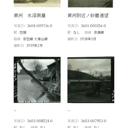
黄河 水深測量
黄河附近ノ砂塵遠望
写真ID
3604-009716-0
写真ID
3601-000156-0
駅
包頭
駅
なし
路線
京漢線
路線
京包線 大青山線
撮影日
1938年1月
撮影日
1939年2月
−
−
写真ID
3603-008524-0
写真ID
3603-007953-0
駅
なし
路線
なし
駅
なし
路線
なし