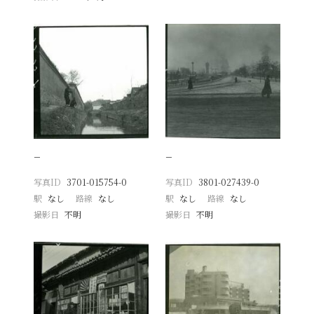
−
−
写真ID
3701-015754-0
写真ID
3801-027439-0
駅
なし
路線
なし
駅
なし
路線
なし
撮影日
不明
撮影日
不明