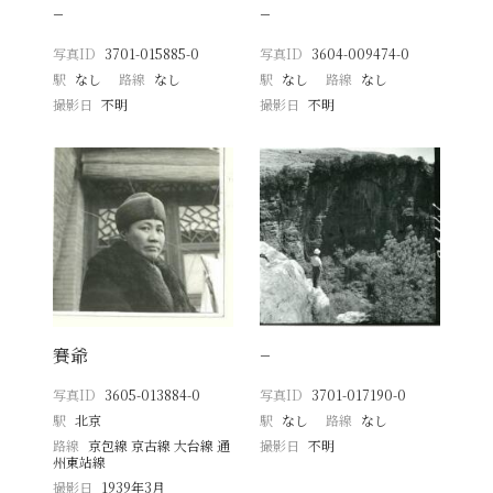
−
−
写真ID
3701-015885-0
写真ID
3604-009474-0
駅
なし
路線
なし
駅
なし
路線
なし
撮影日
不明
撮影日
不明
賽爺
−
写真ID
3605-013884-0
写真ID
3701-017190-0
駅
北京
駅
なし
路線
なし
路線
京包線 京古線 大台線 通
撮影日
不明
州東站線
撮影日
1939年3月