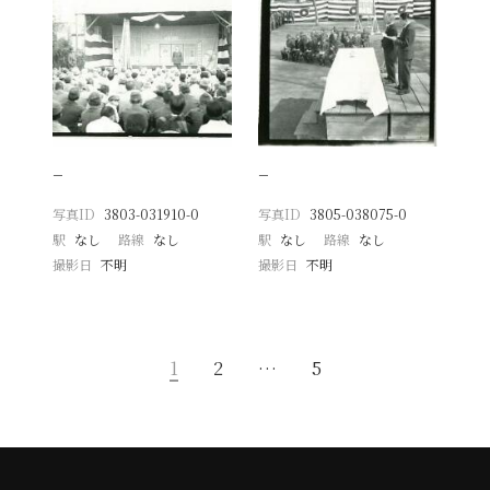
−
−
写真ID
3803-031910-0
写真ID
3805-038075-0
駅
なし
路線
なし
駅
なし
路線
なし
撮影日
不明
撮影日
不明
1
2
…
5