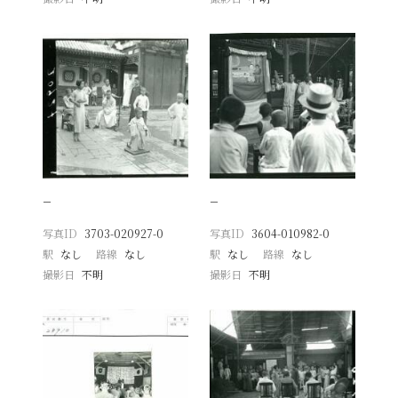
−
−
写真ID
3703-020927-0
写真ID
3604-010982-0
駅
なし
路線
なし
駅
なし
路線
なし
撮影日
不明
撮影日
不明