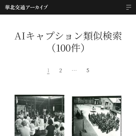
AIキャプション類似検索
（100件）
1
2
…
5