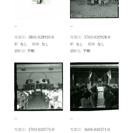
−
−
写真ID
3801-028910-0
写真ID
3703-020928-0
駅
なし
路線
なし
駅
なし
路線
なし
撮影日
不明
撮影日
不明
−
−
写真ID
3703-020771-0
写真ID
3604-010371-0