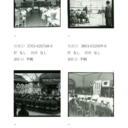
−
−
写真ID
3703-020768-0
写真ID
3803-032009-0
駅
なし
路線
なし
駅
なし
路線
なし
撮影日
不明
撮影日
不明
−
−