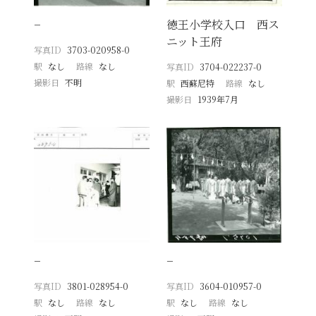
−
徳王小学校入口 西ス
ニット王府
写真ID
3703-020958-0
駅
なし
路線
なし
写真ID
3704-022237-0
撮影日
不明
駅
西蘇尼特
路線
なし
撮影日
1939年7月
−
−
写真ID
3801-028954-0
写真ID
3604-010957-0
駅
なし
路線
なし
駅
なし
路線
なし