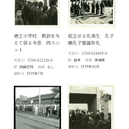
徳王小学校 教訓を与
起立せる礼楽生 孔子
えて居る令息 西スニ
廟孔子聖誕祭礼
ット
写真ID
3704-024409-0
駅
曲阜
路線
津浦線
写真ID
3704-022236-0
撮影日
1939年10月
駅
西蘇尼特
路線
なし
撮影日
1939年7月