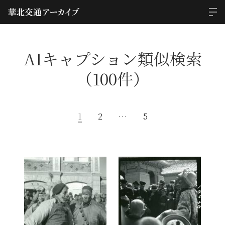
AIキャプション類似検索
（100件）
1
2
…
5