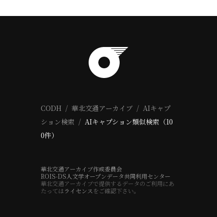
CODH
華北交通アーカイブ
AIキャプ
ション検索
AIキャプション類似検索（10
0件）
華北交通アーカイブ作成委員会
ROIS-DS人文学オープンデータ共同利用センター
華北交通アーカイブで提供するデータのご利用にあ
たっては
ライセンス
をご確認下さい。