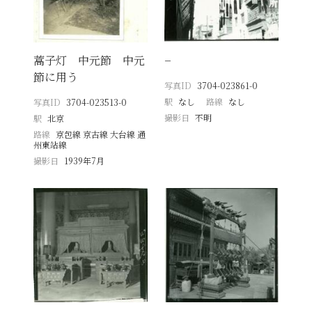
蒿子灯 中元節 中元
−
節に用う
写真ID
3704-023861-0
駅
なし
路線
なし
写真ID
3704-023513-0
撮影日
不明
駅
北京
路線
京包線 京古線 大台線 通
州東站線
撮影日
1939年7月