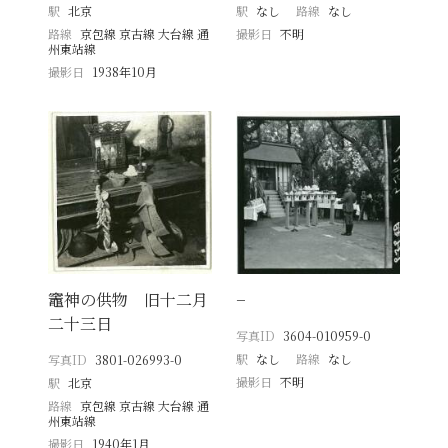
駅
北京
駅
なし
路線
なし
路線
京包線 京古線 大台線 通
撮影日
不明
州東站線
撮影日
1938年10月
竈神の供物 旧十二月
−
二十三日
写真ID
3604-010959-0
駅
なし
路線
なし
写真ID
3801-026993-0
撮影日
不明
駅
北京
路線
京包線 京古線 大台線 通
州東站線
撮影日
1940年1月