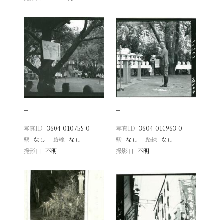
−
−
写真ID
3604-010755-0
写真ID
3604-010963-0
駅
なし
路線
なし
駅
なし
路線
なし
撮影日
不明
撮影日
不明