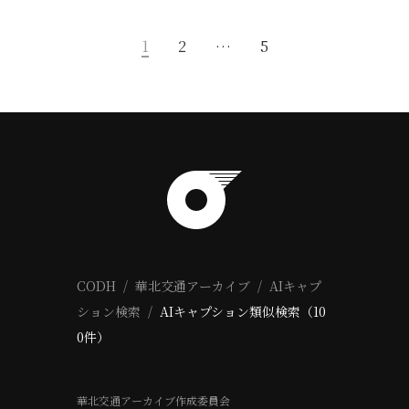
1
2
…
5
CODH
華北交通アーカイブ
AIキャプ
ション検索
AIキャプション類似検索（10
0件）
華北交通アーカイブ作成委員会