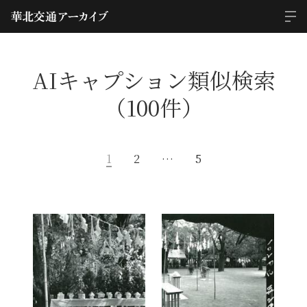
AIキャプション類似検索
（100件）
1
2
…
5