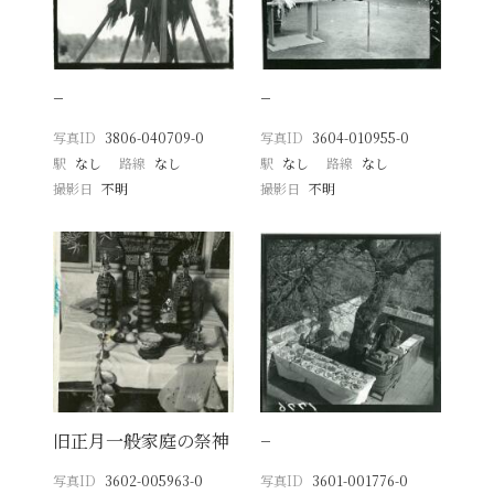
−
−
写真ID
3806-040709-0
写真ID
3604-010955-0
駅
なし
路線
なし
駅
なし
路線
なし
撮影日
不明
撮影日
不明
旧正月一般家庭の祭神
−
写真ID
3602-005963-0
写真ID
3601-001776-0