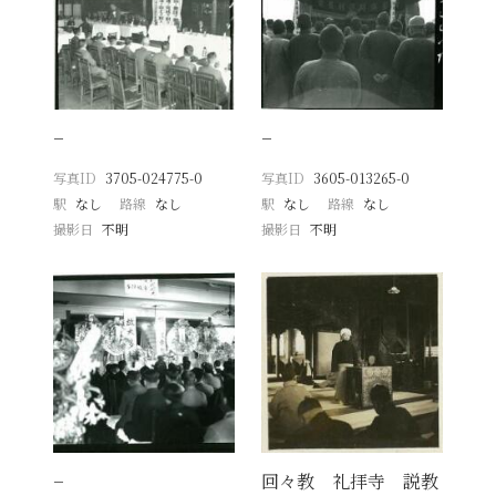
−
−
写真ID
3705-024775-0
写真ID
3605-013265-0
駅
なし
路線
なし
駅
なし
路線
なし
撮影日
不明
撮影日
不明
−
回々教 礼拝寺 説教