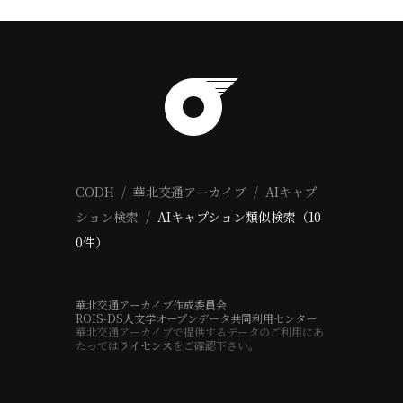
CODH
華北交通アーカイブ
AIキャプ
ション検索
AIキャプション類似検索（10
0件）
華北交通アーカイブ作成委員会
ROIS-DS人文学オープンデータ共同利用センター
華北交通アーカイブで提供するデータのご利用にあ
たっては
ライセンス
をご確認下さい。