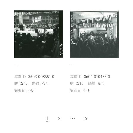
−
−
写真ID
3603-008551-0
写真ID
3604-010483-0
駅
なし
路線
なし
駅
なし
路線
なし
撮影日
不明
撮影日
不明
1
2
…
5