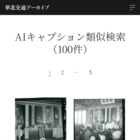
AIキャプション類似検索
（100件）
1
2
…
5