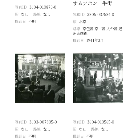
するアホン 牛街
写真ID
3604-010873-0
駅
なし
路線
なし
写真ID
3805-037584-0
撮影日
不明
駅
北京
路線
京包線 京古線 大台線 通
州東站線
撮影日
1941年3月
−
−
写真ID
3603-007805-0
写真ID
3604-010565-0
駅
なし
路線
なし
駅
なし
路線
なし
撮影日
不明
撮影日
不明