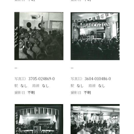
−
−
写真ID
3705-024869-0
写真ID
3604-010486-0
駅
なし
路線
なし
駅
なし
路線
なし
撮影日
不明
撮影日
不明