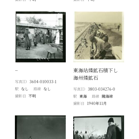
−
東海站燐鉱石積下し
海州燐鉱石
写真ID
3604-010033-1
駅
なし
路線
なし
写真ID
3803-034276-0
撮影日
不明
駅
東海
路線
隴海線
撮影日
1940年11月