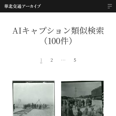
AIキャプション類似検索
（100件）
1
2
…
5