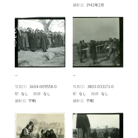
撮影日
1942年2月
−
−
写真ID
3604-009558-0
写真ID
3803-033171-0
駅
なし
路線
なし
駅
なし
路線
なし
撮影日
不明
撮影日
不明