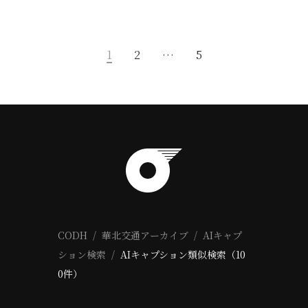
1
2
…
5
CODH
華北交通アーカイブ
AIキャプ
ション検索
AIキャプション類似検索（10
0件）