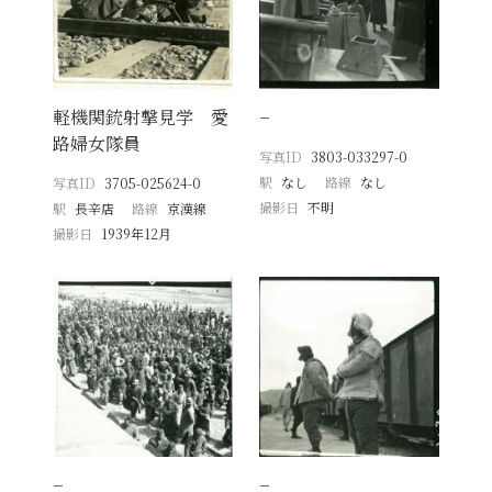
軽機関銃射撃見学 愛
−
路婦女隊員
写真ID
3803-033297-0
駅
なし
路線
なし
写真ID
3705-025624-0
撮影日
不明
駅
長辛店
路線
京漢線
撮影日
1939年12月
−
−