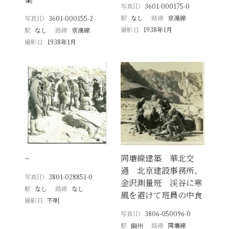
写真ID
3601-000175-0
駅
なし
路線
京漢線
写真ID
3601-000155-2
撮影日
1938年1月
駅
なし
路線
京漢線
撮影日
1938年1月
−
同塘線建築 華北交
通 北京建設事務所、
写真ID
3801-028851-0
金沢測量班 渓谷に寒
駅
なし
路線
なし
風を避けて班員の中食
撮影日
不明
写真ID
3806-050096-0
駅
幽州
路線
同塘線