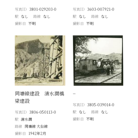
写真ID
3801-029203-0
写真ID
3603-007921-0
駅
なし
路線
なし
駅
なし
路線
なし
撮影日
不明
撮影日
不明
同塘線建設 清水澗橋
−
梁建設
写真ID
3805-039014-0
駅
なし
路線
なし
写真ID
3806-050113-0
撮影日
不明
駅
清水澗
路線
同塘線 大台線
撮影日
1942年2月