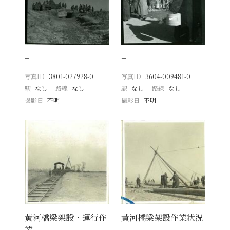
−
−
写真ID
3801-027928-0
写真ID
3604-009481-0
駅
なし
路線
なし
駅
なし
路線
なし
撮影日
不明
撮影日
不明
黄河橋梁架設・運行作
黄河橋梁架設作業状況
業