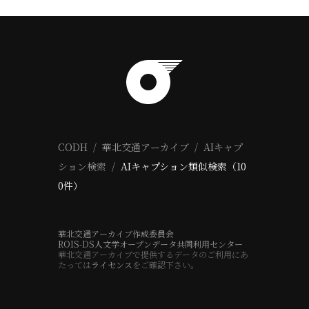
CODH
華北交通アーカイブ
AIキャプ
ション検索
AIキャプション類似検索（10
0件）
華北交通アーカイブ作成委員会
ROIS-DS人文学オープンデータ共同利用センター
華北交通アーカイブで提供するデータのご利用にあ
たっては
ライセンス
をご確認下さい。