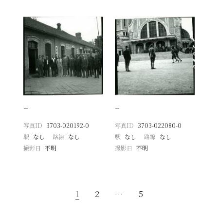
−
−
写真ID
3703-020192-0
写真ID
3703-022080-0
駅
なし
路線
なし
駅
なし
路線
なし
撮影日
不明
撮影日
不明
1
2
…
5