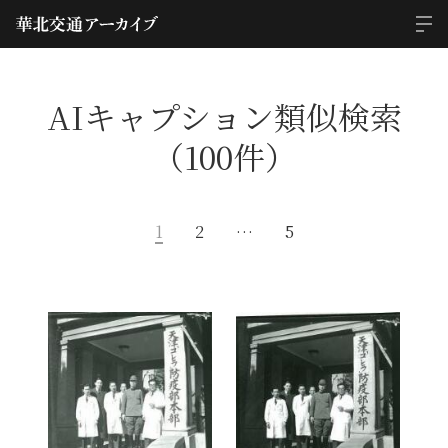
AIキャプション類似検索
（100件）
1
2
…
5