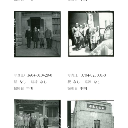
−
−
写真ID
3604-010428-0
写真ID
3704-023031-0
駅
なし
路線
なし
駅
なし
路線
なし
撮影日
不明
撮影日
不明