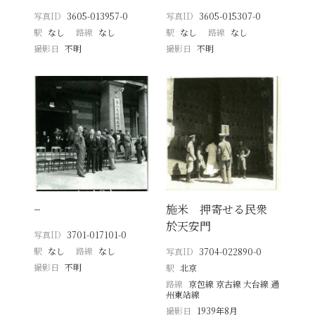
写真ID
3605-013957-0
写真ID
3605-015307-0
駅
なし
路線
なし
駅
なし
路線
なし
撮影日
不明
撮影日
不明
−
施米 押寄せる民衆
於天安門
写真ID
3701-017101-0
駅
なし
路線
なし
写真ID
3704-022890-0
撮影日
不明
駅
北京
路線
京包線 京古線 大台線 通
州東站線
撮影日
1939年8月