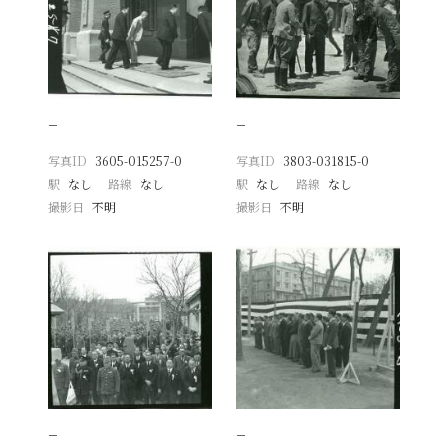
−
−
写真ID
3605-015257-0
写真ID
3803-031815-0
駅
なし
路線
なし
駅
なし
路線
なし
撮影日
不明
撮影日
不明
−
−