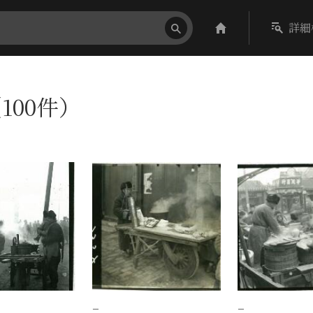
詳細
100件）
−
−