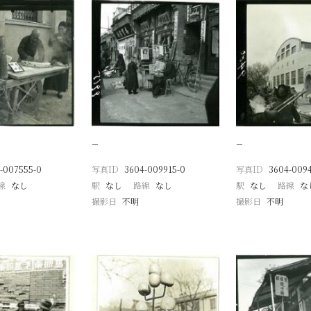
−
−
-007555-0
写真ID
3604-009915-0
写真ID
3604-009
線
なし
駅
なし
路線
なし
駅
なし
路線
な
撮影日
不明
撮影日
不明