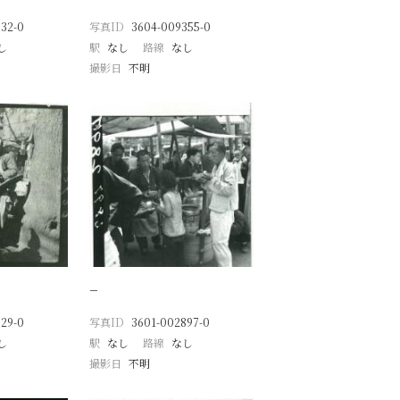
32-0
写真ID
3604-009355-0
し
駅
なし
路線
なし
撮影日
不明
−
29-0
写真ID
3601-002897-0
し
駅
なし
路線
なし
撮影日
不明