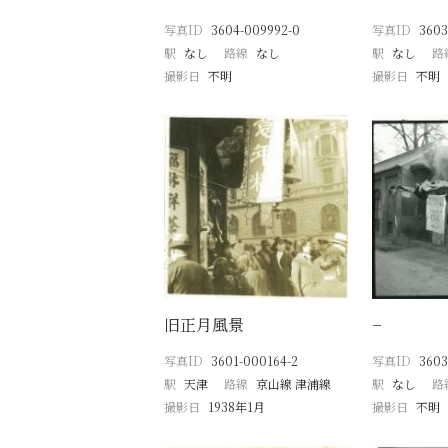
写真ID
3604-009992-0
写真ID
3603
駅
なし
路線
なし
駅
なし
路
撮影日
不明
撮影日
不明
旧正月風景
−
写真ID
3601-000164-2
写真ID
3603
駅
天津
路線
京山線 津浦線
駅
なし
路
撮影日
1938年1月
撮影日
不明