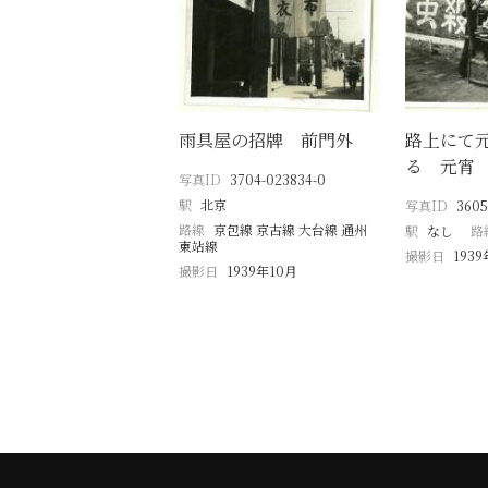
雨具屋の招牌 前門外
路上にて
る 元宵
写真ID
3704-023834-0
駅
北京
写真ID
3605
路線
京包線 京古線 大台線 通州
駅
なし
路
東站線
撮影日
193
撮影日
1939年10月