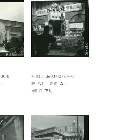
−
400-0
写真ID
3603-007854-0
し
駅
なし
路線
なし
撮影日
不明