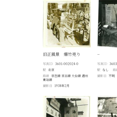
旧正風景 爆竹売り
−
写真ID
3601-002024-0
写真ID
3603
駅
北京
駅
なし
路
路線
京包線 京古線 大台線 通州
撮影日
不明
東站線
撮影日
1938年2月