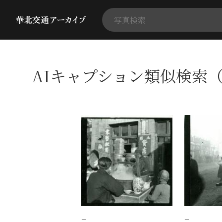
AIキャプション類似検索（
−
−