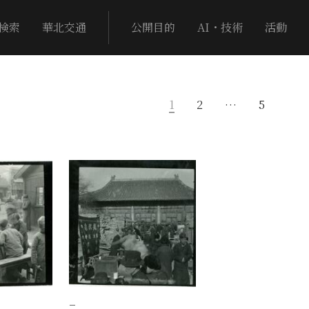
検索
華北交通
公開目的
AI・技術
活動
1
2
…
5
−