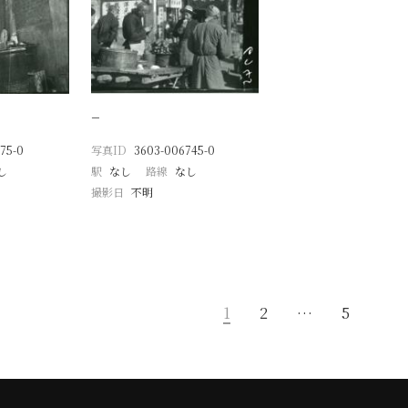
−
75-0
写真ID
3603-006745-0
し
駅
なし
路線
なし
撮影日
不明
1
2
…
5