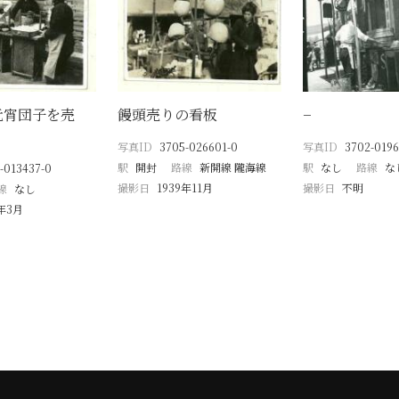
元宵団子を売
饅頭売りの看板
−
写真ID
3705-026601-0
写真ID
3702-0196
駅
開封
路線
新開線 隴海線
駅
なし
路線
な
-013437-0
撮影日
1939年11月
撮影日
不明
線
なし
9年3月