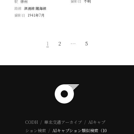
撮影日
不明
駅
徐州
路線
津浦線 隴海線
撮影日
1941年7月
1
2
…
5
CODH
華北交通アーカイブ
AIキャプ
ション検索
AIキャプション類似検索（10