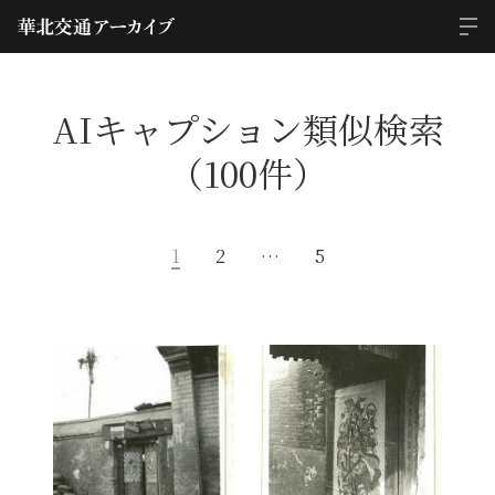
AIキャプション類似検索
（100件）
1
2
…
5