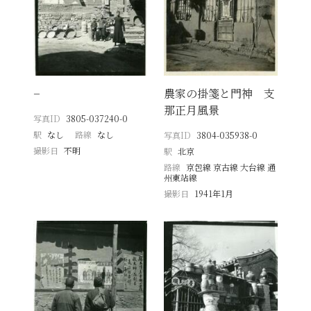
−
農家の掛箋と門神 支
那正月風景
写真ID
3805-037240-0
駅
なし
路線
なし
写真ID
3804-035938-0
撮影日
不明
駅
北京
路線
京包線 京古線 大台線 通
州東站線
撮影日
1941年1月