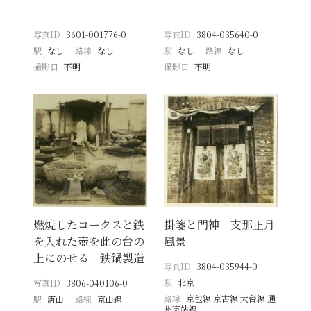
−
−
写真ID
3601-001776-0
写真ID
3804-035640-0
駅
なし
路線
なし
駅
なし
路線
なし
撮影日
不明
撮影日
不明
燃焼したコークスと鉄
掛箋と門神 支那正月
を入れた壺を此の台の
風景
上にのせる 鉄鍋製造
写真ID
3804-035944-0
駅
北京
写真ID
3806-040106-0
路線
京包線 京古線 大台線 通
駅
唐山
路線
京山線
州東站線