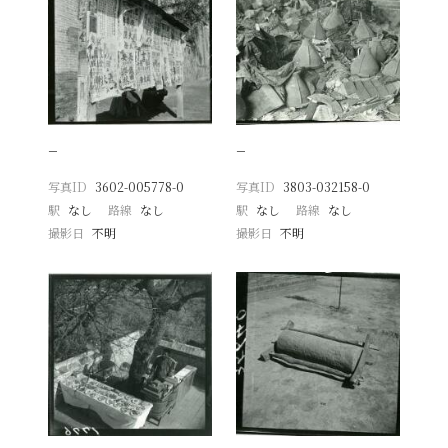
−
−
写真ID
3602-005778-0
写真ID
3803-032158-0
駅
なし
路線
なし
駅
なし
路線
なし
撮影日
不明
撮影日
不明