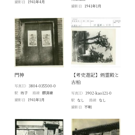
撮影日
1941年4月
撮影日
1941年1月
門神
【考史遊記】炳霊殿と
古柏
写真ID
3804-035500-0
駅
坊子
路線
膠済線
写真ID
3902-kao121-0
撮影日
1941年1月
駅
なし
路線
なし
撮影日
不明