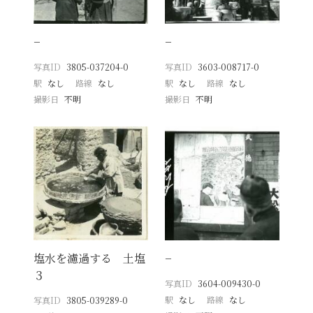
−
−
写真ID
3805-037204-0
写真ID
3603-008717-0
駅
なし
路線
なし
駅
なし
路線
なし
撮影日
不明
撮影日
不明
塩水を濾過する 土塩
−
３
写真ID
3604-009430-0
駅
なし
路線
なし
写真ID
3805-039289-0