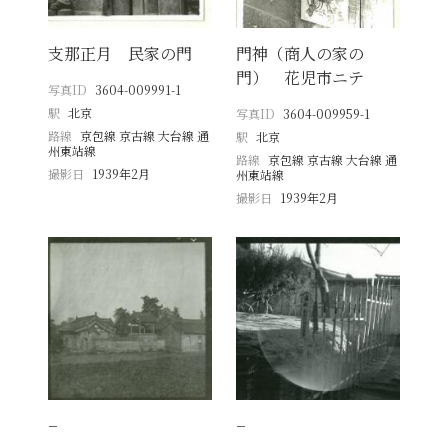
支那正月 民家の門
門神（商人の家の
門） 花児市ニテ
写真ID
3604-009991-1
駅
北京
写真ID
3604-009959-1
路線
京包線 京古線 大台線 通
駅
北京
州東站線
路線
京包線 京古線 大台線 通
撮影日
1939年2月
州東站線
撮影日
1939年2月
−
−