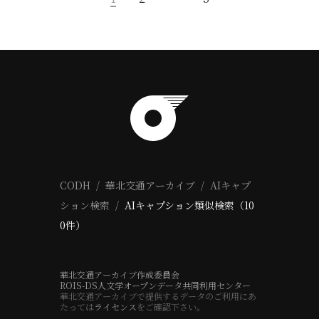
CODH
華北交通アーカイブ
AIキャプ
ション検索
AIキャプション類似検索（10
0件）
華北交通アーカイブ作成委員会
ROIS-DS人文学オープンデータ共同利用センター
華北交通アーカイブで提供するデータのご利用にあ
たっては
ライセンス
をご確認下さい。