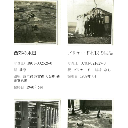
西郊の水田
ブリヤード村民の生活
写真ID
3803-032526-0
写真ID
3703-021629-0
駅
北京
駅
ブリヤード
路線
なし
路線
京包線 京古線 大台線 通
撮影日
1939年7月
州東站線
撮影日
1940年6月