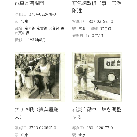
汽車と朝陽門
京包線改修工事 三堡
附近
写真ID
3704-022478-0
駅
北京
写真ID
3802-031563-0
路線
京包線 京古線 大台線 通
駅
三堡
路線
京包線
州東站線
撮影日
1940年7月
撮影日
1939年8月
ブリキ職（鉄葉屋職
石炭自動車 炉を調整
人）
する
写真ID
3703-020895-0
写真ID
3801-028177-0
駅
北京
駅
北京