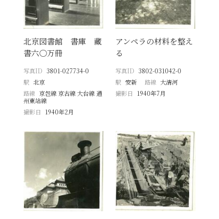
北京図書館 書庫 藏
アンペラの材料を整え
書六〇万冊
る
写真ID
3801-027734-0
写真ID
3802-031042-0
駅
北京
駅
安新
路線
大清河
路線
京包線 京古線 大台線 通
撮影日
1940年7月
州東站線
撮影日
1940年2月