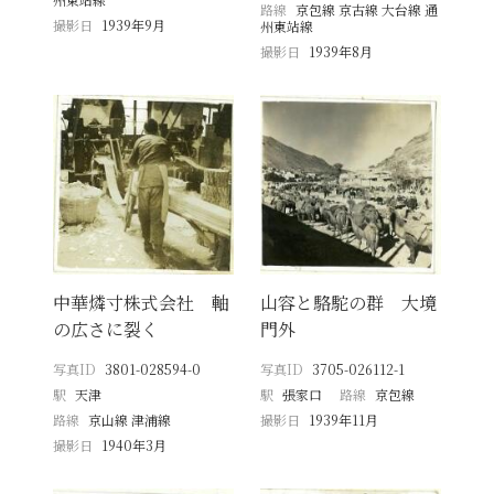
路線
京包線 京古線 大台線 通
撮影日
1939年9月
州東站線
撮影日
1939年8月
中華燐寸株式会社 軸
山容と駱駝の群 大境
の広さに裂く
門外
写真ID
3801-028594-0
写真ID
3705-026112-1
駅
天津
駅
張家口
路線
京包線
路線
京山線 津浦線
撮影日
1939年11月
撮影日
1940年3月