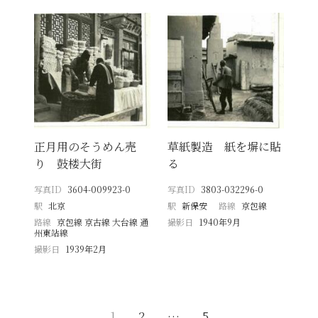
正月用のそうめん売
草紙製造 紙を塀に貼
り 鼓楼大街
る
写真ID
3604-009923-0
写真ID
3803-032296-0
駅
北京
駅
新保安
路線
京包線
路線
京包線 京古線 大台線 通
撮影日
1940年9月
州東站線
撮影日
1939年2月
1
2
…
5