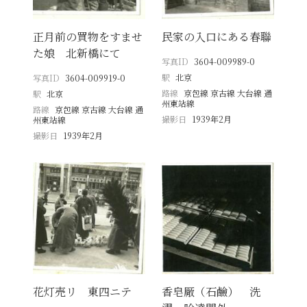
正月前の買物をすませ
民家の入口にある春聯
た娘 北新橋にて
写真ID
3604-009989-0
駅
北京
写真ID
3604-009919-0
路線
京包線 京古線 大台線 通
駅
北京
州東站線
路線
京包線 京古線 大台線 通
撮影日
1939年2月
州東站線
撮影日
1939年2月
花灯売リ 東四ニテ
香皂厰（石鹼） 洗