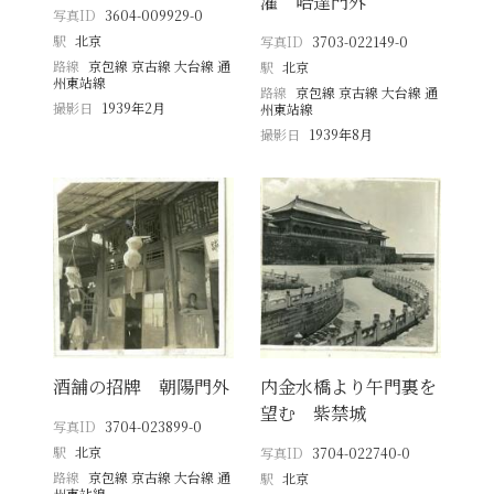
濯 哈達門外
写真ID
3604-009929-0
駅
北京
写真ID
3703-022149-0
路線
京包線 京古線 大台線 通
駅
北京
州東站線
路線
京包線 京古線 大台線 通
撮影日
1939年2月
州東站線
撮影日
1939年8月
酒舗の招牌 朝陽門外
内金水橋より午門裏を
望む 紫禁城
写真ID
3704-023899-0
駅
北京
写真ID
3704-022740-0
路線
京包線 京古線 大台線 通
駅
北京
州東站線