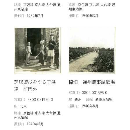
路線
京包線 京古線 大台線 通
路線
京包線 京古線 大台線 通
州東站線
州東站線
撮影日
1939年7月
撮影日
1940年3月
芝居遊びをする子供
棉畑 通州農事試験場
達 前門外
写真ID
3802-031595-0
駅
通州
路線
通州東站線
写真ID
3803-031970-0
撮影日
1940年8月
駅
北京
路線
京包線 京古線 大台線 通
州東站線
撮影日
1940年8月