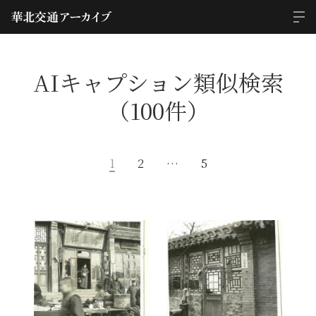
AIキャプション類似検索
（100件）
1
2
…
5