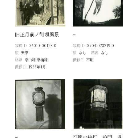
旧正月前ノ街頭風景
−
写真ID
3601-000128-0
写真ID
3704-023219-0
駅
天津
駅
なし
路線
なし
路線
京山線 津浦線
撮影日
不明
撮影日
1938年1月
−
灯節の紗灯 前門 呉