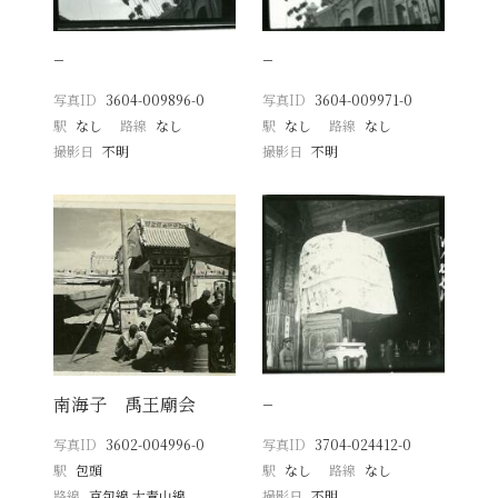
−
−
写真ID
3604-009896-0
写真ID
3604-009971-0
駅
なし
路線
なし
駅
なし
路線
なし
撮影日
不明
撮影日
不明
南海子 禹王廟会
−
写真ID
3602-004996-0
写真ID
3704-024412-0
駅
包頭
駅
なし
路線
なし
路線
京包線 大青山線
撮影日
不明