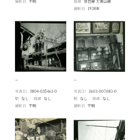
撮影日
不明
路線
京包線 大青山線
撮影日
1938年
−
−
写真ID
3804-035461-0
写真ID
3603-007083-0
駅
なし
路線
なし
駅
なし
路線
なし
撮影日
不明
撮影日
不明