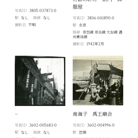
服屋
写真ID
3805-037873-0
駅
なし
路線
なし
写真ID
3806-041890-0
撮影日
不明
駅
北京
路線
京包線 京古線 大台線 通
州東站線
撮影日
1942年2月
−
南海子 禹王廟会
写真ID
3602-005683-0
写真ID
3602-004996-0
駅
なし
路線
なし
駅
包頭