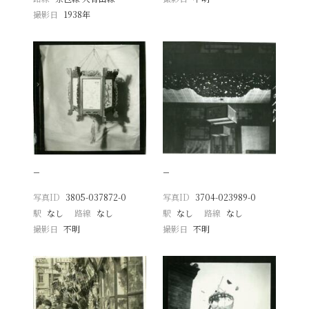
撮影日
1938年
−
−
写真ID
3805-037872-0
写真ID
3704-023989-0
駅
なし
路線
なし
駅
なし
路線
なし
撮影日
不明
撮影日
不明