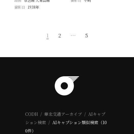
路線
京包線 大青山線
撮影日
不明
撮影日
1938年
1
2
…
5
CODH
華北交通アーカイブ
AIキャプ
ション検索
AIキャプション類似検索（10
0件）