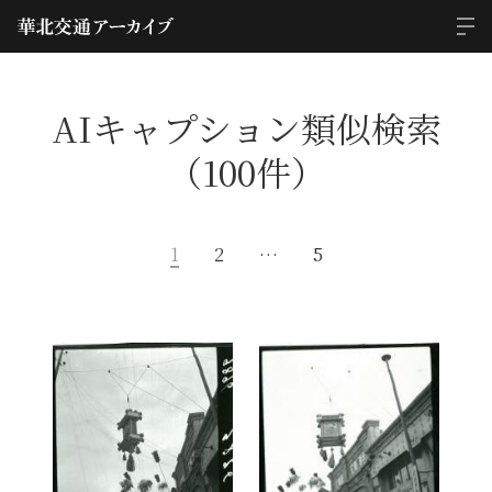
AIキャプション類似検索
（100件）
1
2
…
5