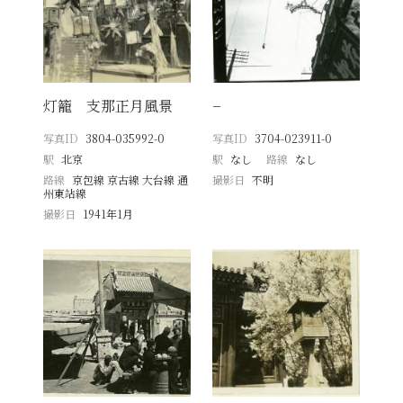
灯籠 支那正月風景
−
写真ID
3804-035992-0
写真ID
3704-023911-0
駅
北京
駅
なし
路線
なし
路線
京包線 京古線 大台線 通
撮影日
不明
州東站線
撮影日
1941年1月