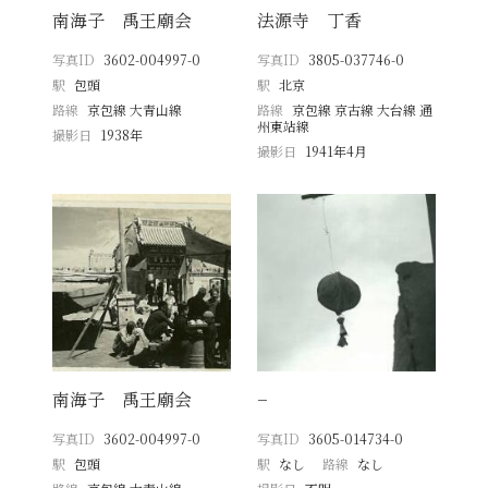
南海子 禹王廟会
法源寺 丁香
写真ID
3602-004997-0
写真ID
3805-037746-0
駅
包頭
駅
北京
路線
京包線 大青山線
路線
京包線 京古線 大台線 通
州東站線
撮影日
1938年
撮影日
1941年4月
南海子 禹王廟会
−
写真ID
3602-004997-0
写真ID
3605-014734-0
駅
包頭
駅
なし
路線
なし