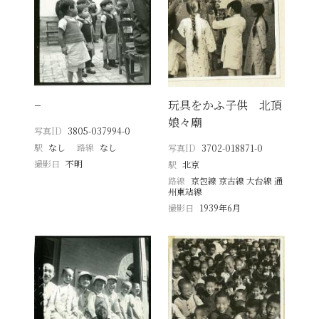
−
玩具をかふ子供 北頂
娘々廟
写真ID
3805-037994-0
駅
なし
路線
なし
写真ID
3702-018871-0
撮影日
不明
駅
北京
路線
京包線 京古線 大台線 通
州東站線
撮影日
1939年6月