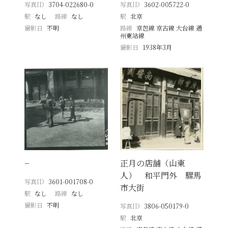
写真ID
3704-022680-0
写真ID
3602-005722-0
駅
なし
路線
なし
駅
北京
撮影日
不明
路線
京包線 京古線 大台線 通
州東站線
撮影日
1938年3月
−
正月の店舗（山東
人） 和平門外 騾馬
写真ID
3601-001708-0
市大街
駅
なし
路線
なし
撮影日
不明
写真ID
3806-050179-0
駅
北京