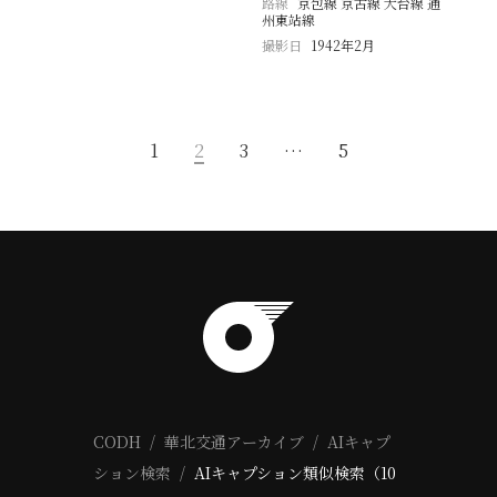
路線
京包線 京古線 大台線 通
州東站線
撮影日
1942年2月
1
2
3
…
5
CODH
華北交通アーカイブ
AIキャプ
ション検索
AIキャプション類似検索（10