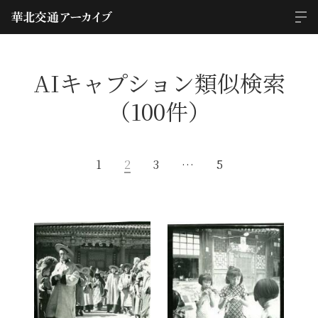
AIキャプション類似検索
（100件）
1
2
3
…
5