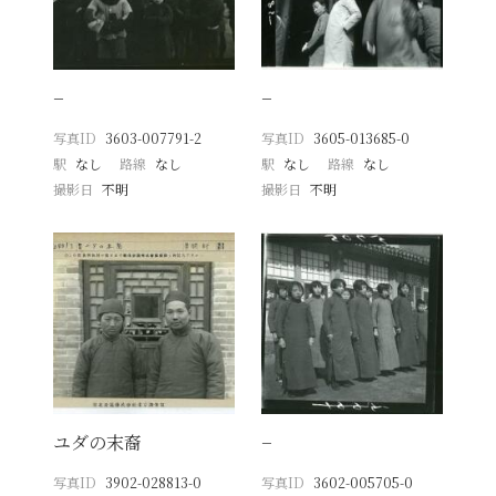
−
−
写真ID
3603-007791-2
写真ID
3605-013685-0
駅
なし
路線
なし
駅
なし
路線
なし
撮影日
不明
撮影日
不明
ユダの末裔
−
写真ID
3902-028813-0
写真ID
3602-005705-0