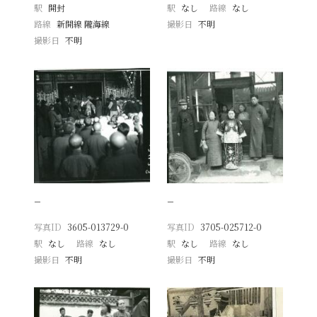
駅
開封
駅
なし
路線
なし
路線
新開線 隴海線
撮影日
不明
撮影日
不明
−
−
写真ID
3605-013729-0
写真ID
3705-025712-0
駅
なし
路線
なし
駅
なし
路線
なし
撮影日
不明
撮影日
不明