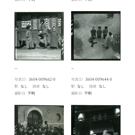
−
−
写真ID
3604-009662-0
写真ID
3604-009644-0
駅
なし
路線
なし
駅
なし
路線
なし
撮影日
不明
撮影日
不明