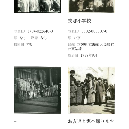
−
支那小学校
写真ID
3704-022640-0
写真ID
3602-005307-0
駅
なし
路線
なし
駅
北京
撮影日
不明
路線
京包線 京古線 大台線 通
州東站線
撮影日
1938年9月
−
お友達と家へ帰ります