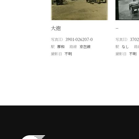
大抱
−
写真ID
3901-026207-0
写真ID
3702
駅
厚和
路線
京包線
駅
なし
路
撮影日
不明
撮影日
不明