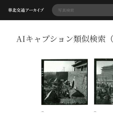
AIキャプション類似検索（
−
−