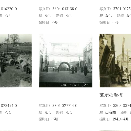
-016220-0
写真ID
3604-013138-0
写真ID
3701-0175
線
なし
駅
なし
路線
なし
駅
なし
路線
な
撮影日
不明
撮影日
不明
−
薬屋の看板
-028474-0
写真ID
3801-027714-0
写真ID
3805-0374
線
なし
駅
なし
路線
なし
駅
山海関
路線
撮影日
不明
撮影日
1941年4月