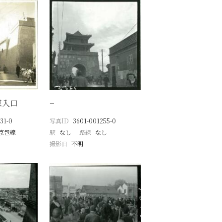
東入口
−
31-0
写真ID
3601-001255-0
京包線
駅
なし
路線
なし
月
撮影日
不明