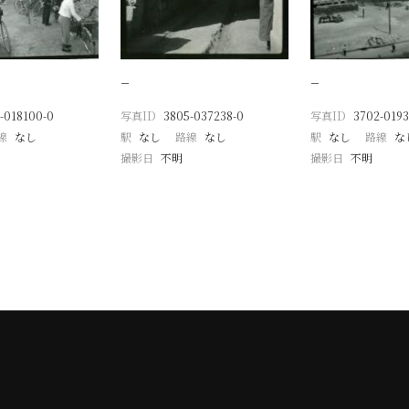
−
−
-018100-0
写真ID
3805-037238-0
写真ID
3702-0193
線
なし
駅
なし
路線
なし
駅
なし
路線
な
撮影日
不明
撮影日
不明