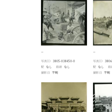
−
−
写真ID
3805-038450-0
写真ID
3806
駅
なし
路線
なし
駅
なし
路
撮影日
不明
撮影日
不明