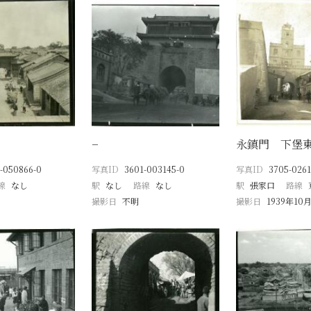
−
永鎮門 下堡
-050866-0
写真ID
3601-003145-0
写真ID
3705-0261
線
なし
駅
なし
路線
なし
駅
張家口
路線
撮影日
不明
撮影日
1939年10