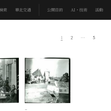
検索
華北交通
公開目的
AI・技術
活動
1
2
…
5
−