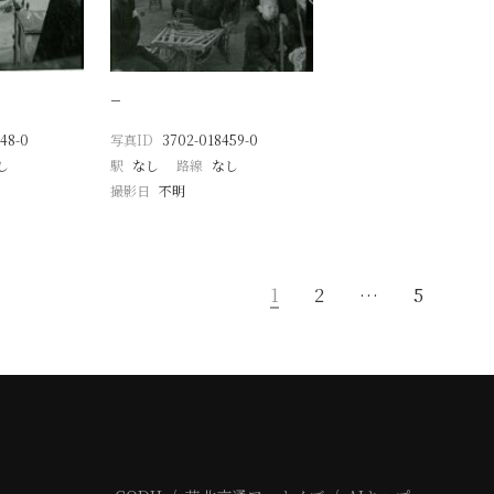
−
48-0
写真ID
3702-018459-0
し
駅
なし
路線
なし
撮影日
不明
1
2
…
5