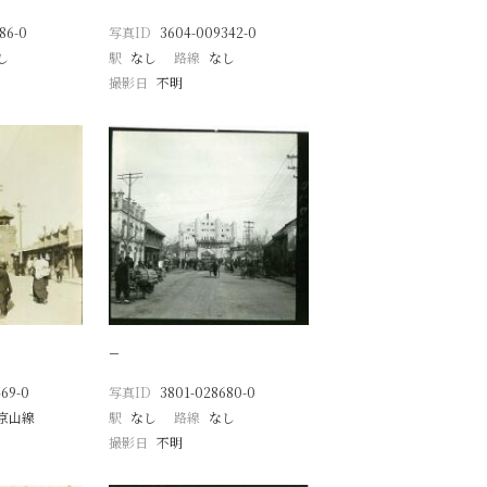
86-0
写真ID
3604-009342-0
し
駅
なし
路線
なし
撮影日
不明
−
69-0
写真ID
3801-028680-0
京山線
駅
なし
路線
なし
撮影日
不明