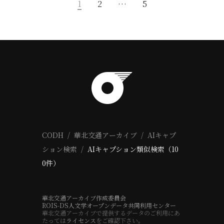
1
2
…
5
CODH
華北交通アーカイブ
AIキャプ
ション検索
AIキャプション類似検索（10
0件）
華北交通アーカイブ作成委員会
ROIS-DS人文学オープンデータ共同利用センター
華北交通アーカイブで提供するデータのご利用にあ
たっては
ライセンス
をご確認下さい。