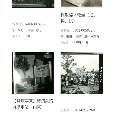
−
採取棉ノ乾燥（通、
棉、試）
写真ID
3603-007480-0
駅
なし
路線
なし
写真ID
3602-005872-0
撮影日
不明
駅
通州
路線
通州東站線
撮影日
1938年10月
【貝塚写真】膠済鉄路
−
濰県車站 山東
写真ID
3703-021279-0