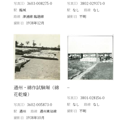
写真ID
3603-008275-0
写真ID
3802-029371-0
駅
臨城
駅
なし
路線
なし
路線
津浦線 臨趙線
撮影日
不明
撮影日
1938年12月
通州・綿作試験場（綿
−
花乾燥）
写真ID
3801-028156-0
駅
なし
路線
なし
写真ID
3602-005873-0
撮影日
不明
駅
通州
路線
通州東站線
撮影日
1938年10月