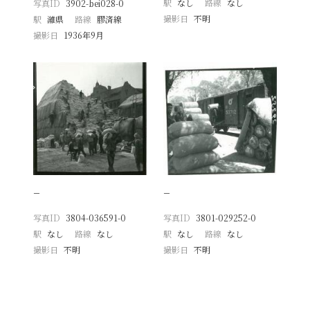
駅
なし
路線
なし
写真ID
3902-bei028-0
撮影日
不明
駅
濰県
路線
膠済線
撮影日
1936年9月
−
−
写真ID
3804-036591-0
写真ID
3801-029252-0
駅
なし
路線
なし
駅
なし
路線
なし
撮影日
不明
撮影日
不明