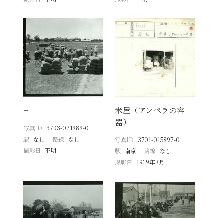
−
米屋（アンペラの容
器）
写真ID
3703-021989-0
駅
なし
路線
なし
写真ID
3701-015897-0
撮影日
不明
駅
南京
路線
なし
撮影日
1939年3月