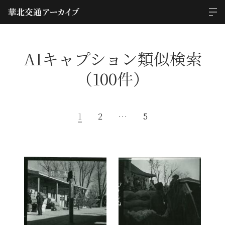
AIキャプション類似検索
（100件）
1
2
…
5