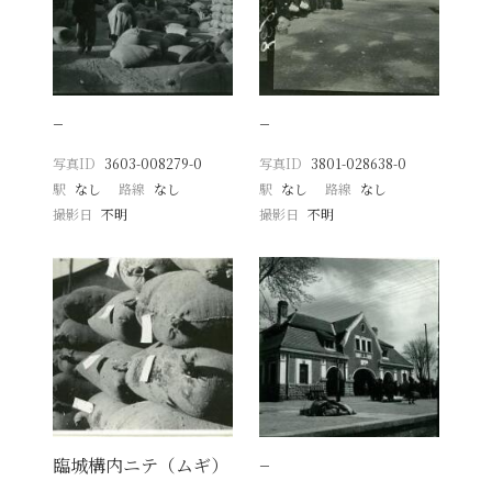
−
−
写真ID
3603-008279-0
写真ID
3801-028638-0
駅
なし
路線
なし
駅
なし
路線
なし
撮影日
不明
撮影日
不明
臨城構内ニテ（ムギ）
−