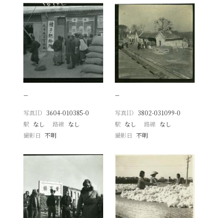
−
−
写真ID
3604-010385-0
写真ID
3802-031099-0
駅
なし
路線
なし
駅
なし
路線
なし
撮影日
不明
撮影日
不明