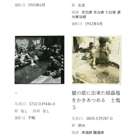
撮影日
1941年6月
駅
北京
路線
京包線 京古線 大台線 通
州東站線
撮影日
1942年4月
−
盥の底に出来た結晶塩
をかきあつめる 土塩
写真ID
3702-019446-0
５
駅
なし
路線
なし
撮影日
不明
写真ID
3805-039287-0
駅
徐州
路線
津浦線 隴海線