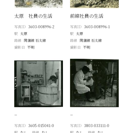
太原 社員の生活
前線社員の生活
写真ID
3603-008996-2
写真ID
3603-008996-1
駅
太原
駅
太原
路線
同蒲線 石太線
路線
同蒲線 石太線
撮影日
不明
撮影日
不明
−
−
写真ID
3605-015041-0
写真ID
3803-033111-0
駅
なし
路線
なし
駅
なし
路線
なし