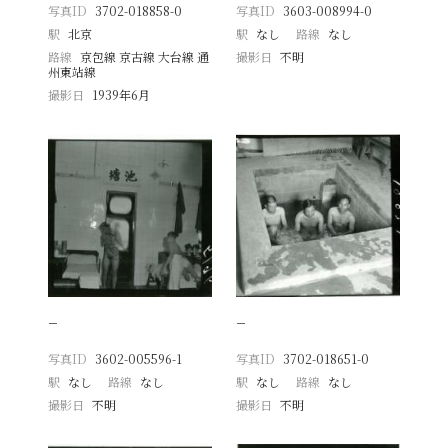
写真ID
3702-018858-0
写真ID
3603-008994-0
駅
北京
駅
なし
路線
なし
路線
京包線 京古線 大台線 通
撮影日
不明
州東站線
撮影日
1939年6月
−
−
写真ID
3602-005596-1
写真ID
3702-018651-0
駅
なし
路線
なし
駅
なし
路線
なし
撮影日
不明
撮影日
不明