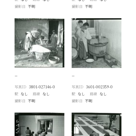
撮影日
不明
撮影日
不明
−
−
写真ID
3801-027146-0
写真ID
3601-002359-0
駅
なし
路線
なし
駅
なし
路線
なし
撮影日
不明
撮影日
不明