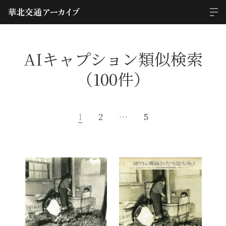
AIキャプション類似検索
（100件）
1
2
…
5