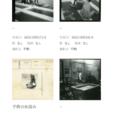
−
−
写真ID
3602-005172-0
写真ID
3602-005141-0
駅
なし
路線
なし
駅
なし
路線
なし
撮影日
不明
撮影日
不明
子供の水浴み
−