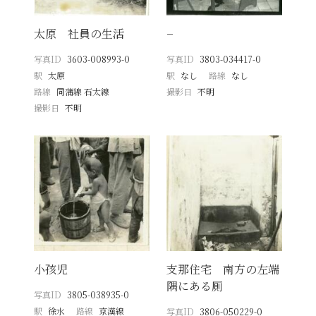
太原 社員の生活
−
写真ID
3603-008993-0
写真ID
3803-034417-0
駅
太原
駅
なし
路線
なし
路線
同蒲線 石太線
撮影日
不明
撮影日
不明
小孩児
支那住宅 南方の左端
隅にある厠
写真ID
3805-038935-0
駅
徐水
路線
京漢線
写真ID
3806-050229-0