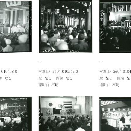
−
−
-010458-0
写真ID
3604-010562-0
写真ID
3604-0104
線
なし
駅
なし
路線
なし
駅
なし
路線
な
撮影日
不明
撮影日
不明