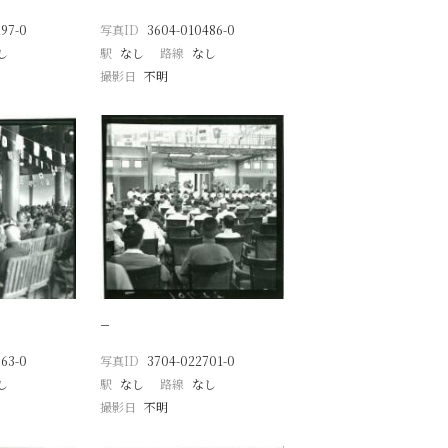
97-0
写真ID
3604-010486-0
し
駅
なし
路線
なし
撮影日
不明
−
63-0
写真ID
3704-022701-0
し
駅
なし
路線
なし
撮影日
不明