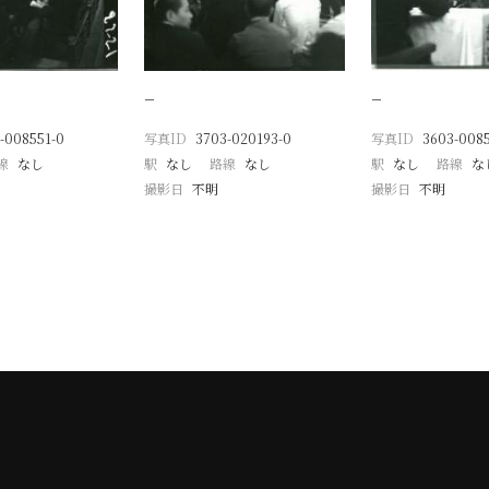
−
−
-008551-0
写真ID
3703-020193-0
写真ID
3603-008
線
なし
駅
なし
路線
なし
駅
なし
路線
な
撮影日
不明
撮影日
不明