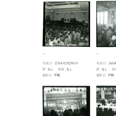
−
−
写真ID
3704-024290-0
写真ID
3604
駅
なし
路線
なし
駅
なし
路
撮影日
不明
撮影日
不明