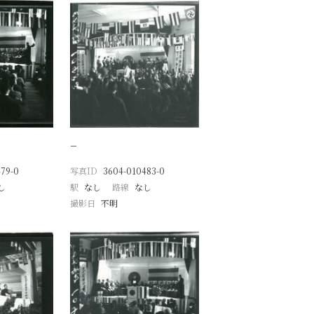
−
79-0
写真ID
3604-010483-0
し
駅
なし
路線
なし
撮影日
不明