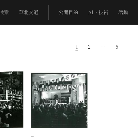
検索
華北交通
公開目的
AI・技術
活動
1
2
…
5
−