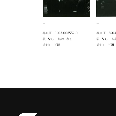
−
−
写真ID
3603-008552-0
写真ID
3603
駅
なし
路線
なし
駅
なし
路
撮影日
不明
撮影日
不明