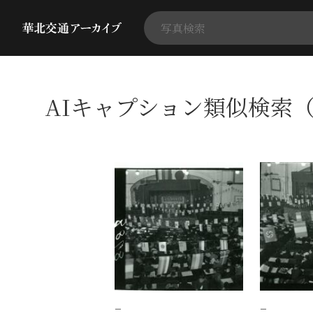
AIキャプション類似検索（
−
−