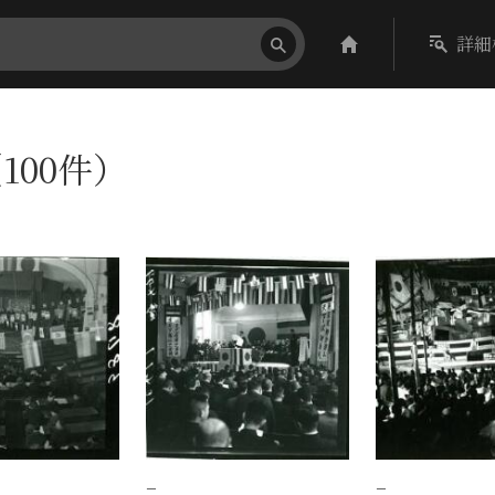
詳細
100件）
−
−