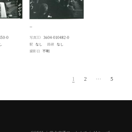
−
550-0
写真ID
3604-010482-0
し
駅
なし
路線
なし
撮影日
不明
1
2
…
5