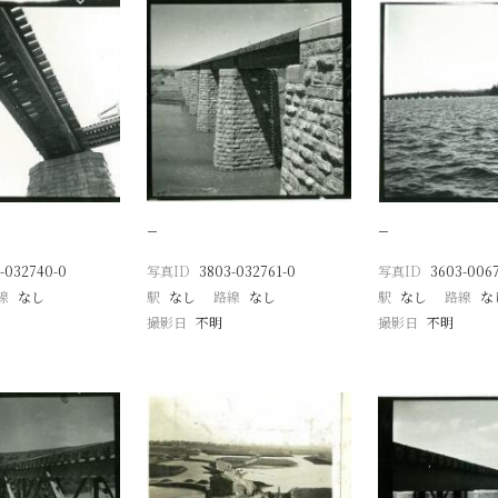
−
−
-032740-0
写真ID
3803-032761-0
写真ID
3603-006
線
なし
駅
なし
路線
なし
駅
なし
路線
な
撮影日
不明
撮影日
不明