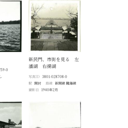
新民門、市街を見る 左
潘湖 右揚湖
759-0
し
写真ID
3801-028708-0
駅
開封
路線
新開線 隴海線
撮影日
1940年2月