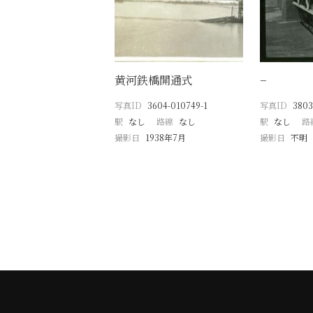
黄河鉄橋開通式
−
写真ID
3604-010749-1
写真ID
3803
駅
なし
路線
なし
駅
なし
路
撮影日
1938年7月
撮影日
不明