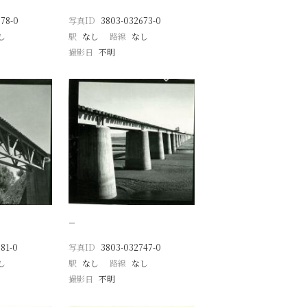
78-0
写真ID
3803-032673-0
し
駅
なし
路線
なし
撮影日
不明
−
81-0
写真ID
3803-032747-0
し
駅
なし
路線
なし
撮影日
不明