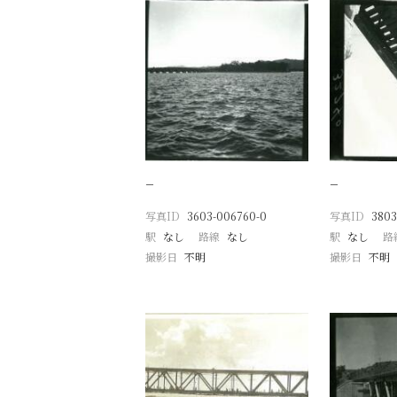
−
−
写真ID
3603-006760-0
写真ID
3803
駅
なし
路線
なし
駅
なし
路
撮影日
不明
撮影日
不明