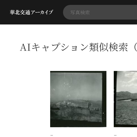
AIキャプション類似検索（
−
−