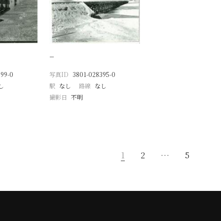
−
99-0
写真ID
3801-028395-0
し
駅
なし
路線
なし
撮影日
不明
1
2
…
5