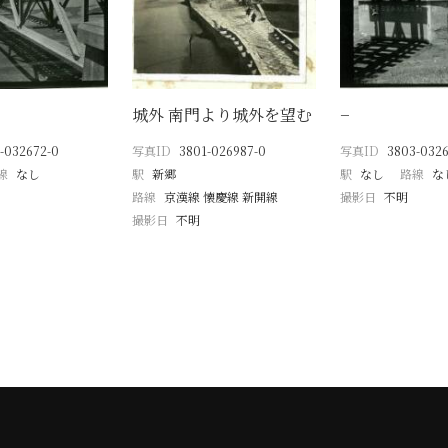
城外 南門より城外を望む
−
-032672-0
写真ID
3801-026987-0
写真ID
3803-0326
線
なし
駅
新郷
駅
なし
路線
な
路線
京漢線 懐慶線 新開線
撮影日
不明
撮影日
不明