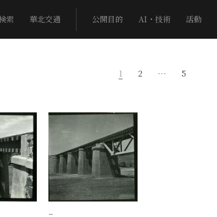
検索
華北交通
公開目的
AI・技術
活動
1
2
…
5
−