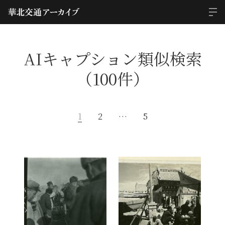
AIキャプション類似検索
（100件）
1
2
…
5