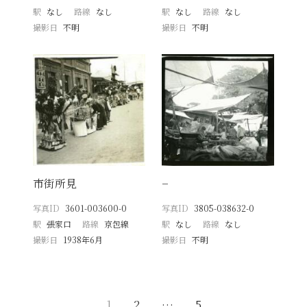
駅
なし
路線
なし
駅
なし
路線
なし
撮影日
不明
撮影日
不明
市街所見
−
写真ID
3601-003600-0
写真ID
3805-038632-0
駅
張家口
路線
京包線
駅
なし
路線
なし
撮影日
1938年6月
撮影日
不明
1
2
…
5