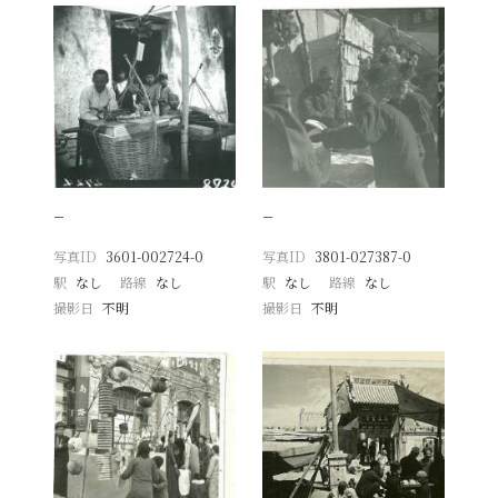
−
−
写真ID
3601-002724-0
写真ID
3801-027387-0
駅
なし
路線
なし
駅
なし
路線
なし
撮影日
不明
撮影日
不明