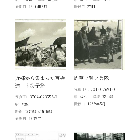
撮影日
1940年2月
撮影日
不明
近郷から集まった百姓
煙草ヲ買フ兵隊
達 南海子祭
写真ID
3701-017691-0
駅
楊村
路線
京山線
写真ID
3704-023552-0
撮影日
1939年5月
駅
包頭
路線
京包線 大青山線
撮影日
1939年