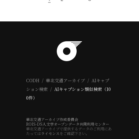
CODH
華北交通アーカイブ
AIキャプ
ション検索
AIキャプション類似検索（10
0件）
華北交通アーカイブ作成委員会
ROIS-DS人文学オープンデータ共同利用センター
華北交通アーカイブで提供するデータのご利用にあ
たっては
ライセンス
をご確認下さい。