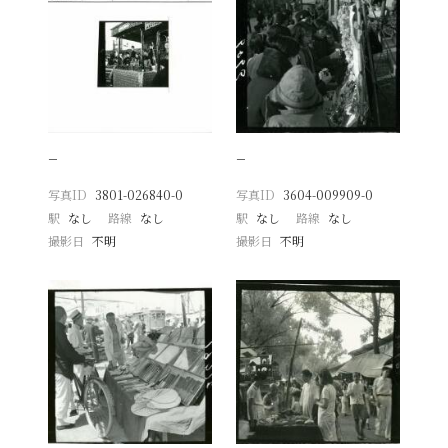
−
−
写真ID
3801-026840-0
写真ID
3604-009909-0
駅
なし
路線
なし
駅
なし
路線
なし
撮影日
不明
撮影日
不明