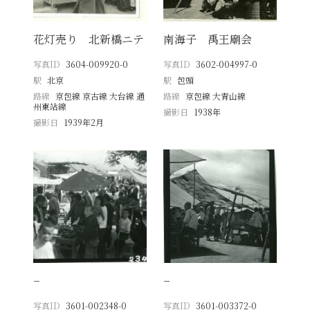
花灯売り 北新橋ニテ
南海子 禹王廟会
写真ID
3604-009920-0
写真ID
3602-004997-0
駅
北京
駅
包頭
路線
京包線 京古線 大台線 通
路線
京包線 大青山線
州東站線
撮影日
1938年
撮影日
1939年2月
−
−
写真ID
3601-002348-0
写真ID
3601-003372-0