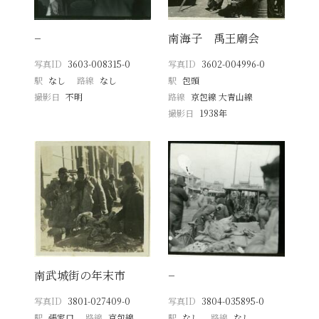
−
南海子 禹王廟会
写真ID
3603-008315-0
写真ID
3602-004996-0
駅
なし
路線
なし
駅
包頭
撮影日
不明
路線
京包線 大青山線
撮影日
1938年
南武城街の年末市
−
写真ID
3801-027409-0
写真ID
3804-035895-0
駅
張家口
路線
京包線
駅
なし
路線
なし