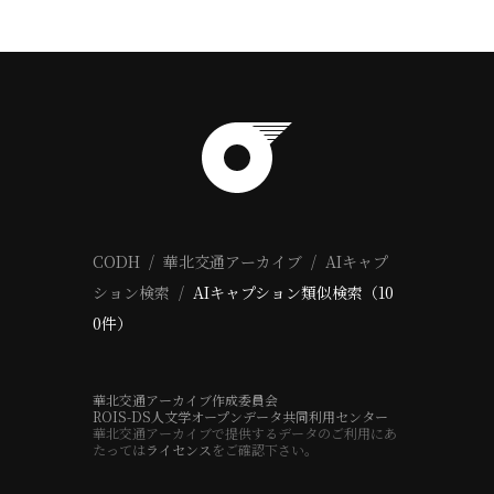
CODH
華北交通アーカイブ
AIキャプ
ション検索
AIキャプション類似検索（10
0件）
華北交通アーカイブ作成委員会
ROIS-DS人文学オープンデータ共同利用センター
華北交通アーカイブで提供するデータのご利用にあ
たっては
ライセンス
をご確認下さい。