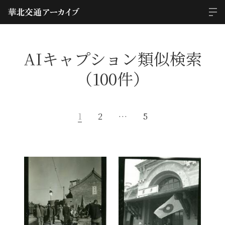
AIキャプション類似検索
（100件）
1
2
…
5