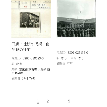
国旗・社旗の掲揚 南
−
半截の社宅
写真ID
3801-029134-0
駅
なし
路線
なし
写真ID
3805-038689-0
撮影日
不明
駅
北京
路線
京包線 京古線 大台線 通
州東站線
撮影日
1941年6月
1
2
…
5