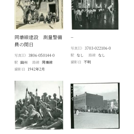
同塘線建設 測量警備
−
員の閑日
写真ID
3703-022106-0
駅
なし
路線
なし
写真ID
3806-050144-0
撮影日
不明
駅
幽州
路線
同塘線
撮影日
1942年2月