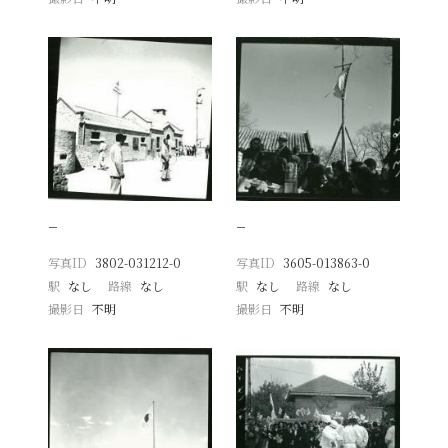
−
−
写真ID
3802-031212-0
写真ID
3605-013863-0
駅
なし
路線
なし
駅
なし
路線
なし
撮影日
不明
撮影日
不明