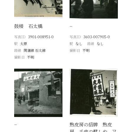
鼓楼 石太橋
−
写真ID
3901-008951-0
写真ID
3603-007905-0
駅
太原
駅
なし
路線
なし
路線
同蒲線 石太線
撮影日
不明
撮影日
不明
−
熟皮房の招牌 熟皮
房 毛皮の鞣しや、又