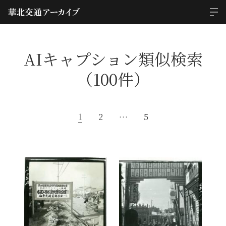
AIキャプション類似検索
（100件）
1
2
…
5