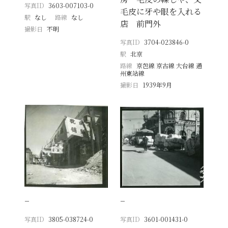
写真ID
3603-007103-0
毛皮に牙や眼を入れる
駅
なし
路線
なし
店 前門外
撮影日
不明
写真ID
3704-023846-0
駅
北京
路線
京包線 京古線 大台線 通
州東站線
撮影日
1939年9月
−
−
写真ID
3805-038724-0
写真ID
3601-001431-0