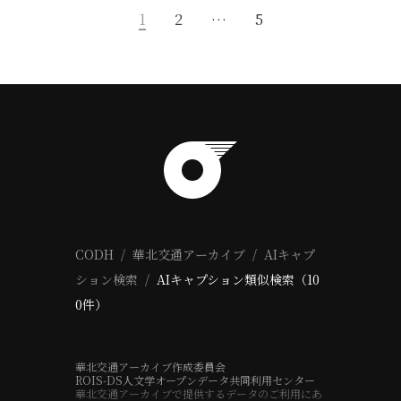
1
2
…
5
CODH
華北交通アーカイブ
AIキャプ
ション検索
AIキャプション類似検索（10
0件）
華北交通アーカイブ作成委員会
ROIS-DS人文学オープンデータ共同利用センター
華北交通アーカイブで提供するデータのご利用にあ