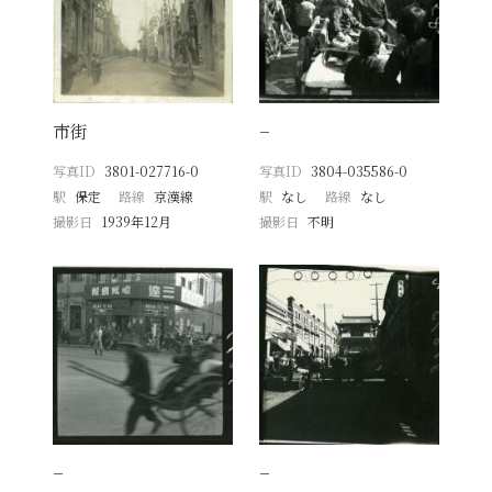
市街
−
写真ID
3801-027716-0
写真ID
3804-035586-0
駅
保定
路線
京漢線
駅
なし
路線
なし
撮影日
1939年12月
撮影日
不明
−
−