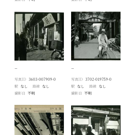
−
−
写真ID
3603-007909-0
写真ID
3702-019759-0
駅
なし
路線
なし
駅
なし
路線
なし
撮影日
不明
撮影日
不明