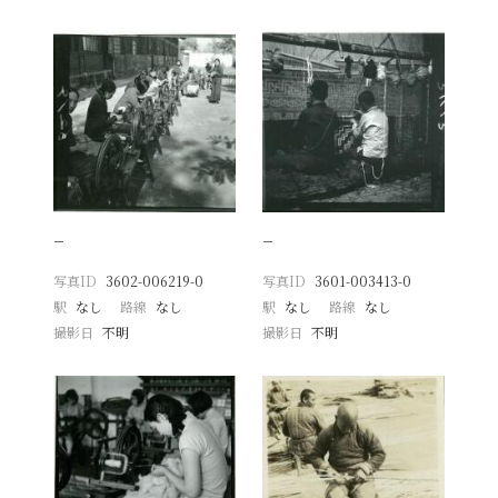
−
−
写真ID
3602-006219-0
写真ID
3601-003413-0
駅
なし
路線
なし
駅
なし
路線
なし
撮影日
不明
撮影日
不明