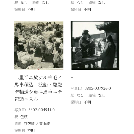
駅
なし
路線
なし
駅
なし
路線
なし
撮影日
不明
撮影日
不明
二里半ニ於ケル羊毛ノ
−
馬車積込 渡船ト駱駝
写真ID
3805-037926-0
デ輸送シ更ニ馬車ニテ
駅
なし
路線
なし
包頭ニ入ル
撮影日
不明
写真ID
3602-004941-0
駅
包頭
路線
京包線 大青山線
撮影日
不明