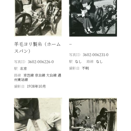
羊毛ヨリ製糸（ホーム
−
スパン）
写真ID
3602-006231-0
駅
なし
路線
なし
写真ID
3602-006226-0
撮影日
不明
駅
北京
路線
京包線 京古線 大台線 通
州東站線
撮影日
1938年10月