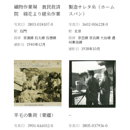
織物作業場 貧民救済
製造サレタ糸（ホーム
院 棉花より縒糸作業
スパン）
写真ID
3803-034107-0
写真ID
3602-006228-0
駅
石門
駅
北京
路線
京漢線 石太線 石徳線
路線
京包線 京古線 大台線 通
州東站線
撮影日
1940年12月
撮影日
1938年10月
羊毛の集荷（蒙疆）
−
写真ID
3901-4A6012-0
写真ID
3805-037936-0