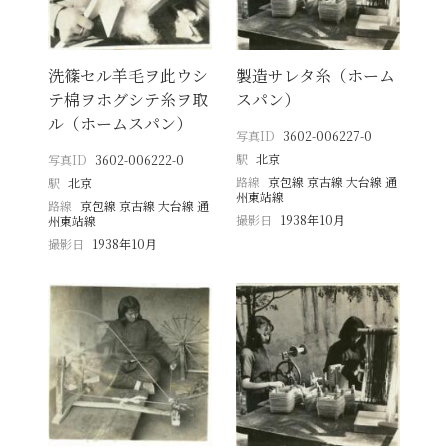
洗篠セル羊毛ヲ此ウシ
製造サレタ糸（ホーム
テ棉ヲホグシテ糸ヲ取
スパン）
ル（ホームスパン）
写真ID
3602-006227-0
駅
北京
写真ID
3602-006222-0
路線
京包線 京古線 大台線 通
駅
北京
州東站線
路線
京包線 京古線 大台線 通
撮影日
1938年10月
州東站線
撮影日
1938年10月