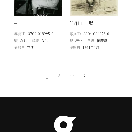
−
竹細工工場
写真ID
3702-018995-0
写真ID
3804-036878-0
駅
なし
路線
なし
駅
清化
路線
懐慶線
撮影日
不明
撮影日
1941年3月
1
2
…
5