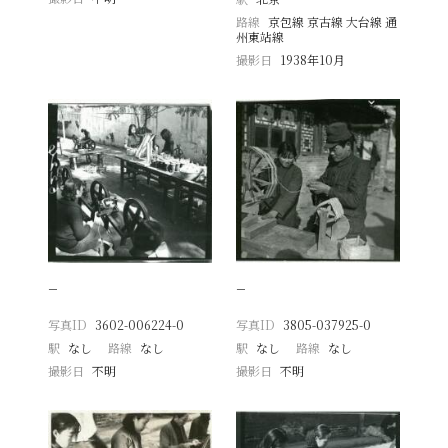
路線
京包線 京古線 大台線 通
州東站線
撮影日
1938年10月
−
−
写真ID
3602-006224-0
写真ID
3805-037925-0
駅
なし
路線
なし
駅
なし
路線
なし
撮影日
不明
撮影日
不明