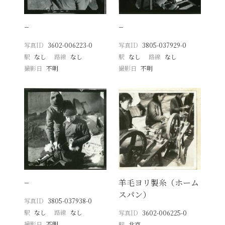
−
−
写真ID
3602-006223-0
写真ID
3805-037929-0
駅
なし
路線
なし
駅
なし
路線
なし
撮影日
不明
撮影日
不明
−
羊毛ヨリ製糸（ホーム
スパン）
写真ID
3805-037938-0
駅
なし
路線
なし
写真ID
3602-006225-0
撮影日
不明
駅
北京