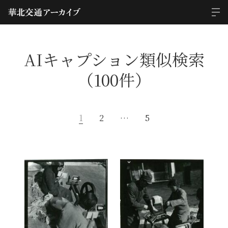
AIキャプション類似検索
（100件）
1
2
…
5