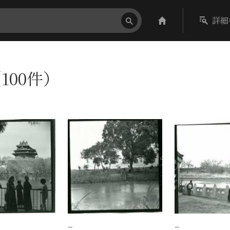
詳細
100件）
−
−