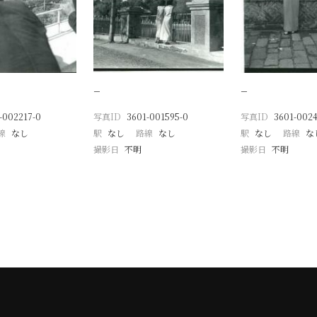
−
−
-002217-0
写真ID
3601-001595-0
写真ID
3601-0024
線
なし
駅
なし
路線
なし
駅
なし
路線
な
撮影日
不明
撮影日
不明