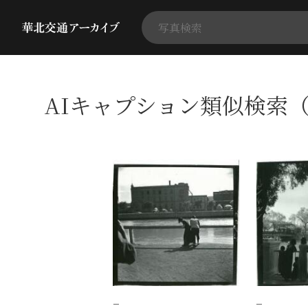
AIキャプション類似検索（
−
−