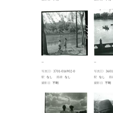
−
−
写真ID
3701-016902-0
写真ID
3601
駅
なし
路線
なし
駅
なし
路
撮影日
不明
撮影日
不明