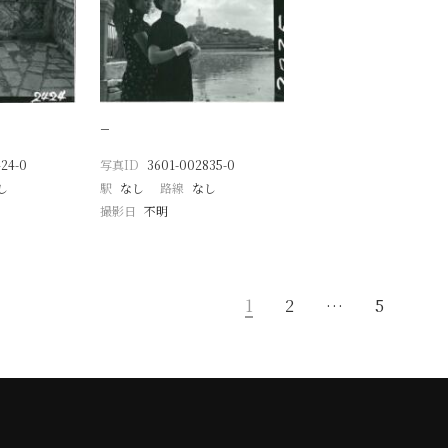
−
24-0
写真ID
3601-002835-0
し
駅
なし
路線
なし
撮影日
不明
1
2
…
5