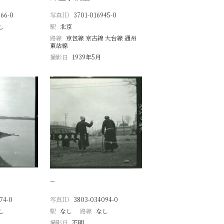
66-0
写真ID
3701-016945-0
し
駅
北京
路線
京包線 京古線 大台線 通州
東站線
撮影日
1939年5月
−
74-0
写真ID
3803-034094-0
し
駅
なし
路線
なし
撮影日
不明