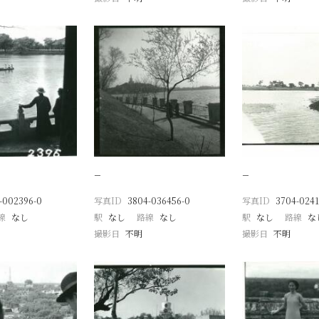
−
−
-002396-0
写真ID
3804-036456-0
写真ID
3704-0241
線
なし
駅
なし
路線
なし
駅
なし
路線
な
撮影日
不明
撮影日
不明