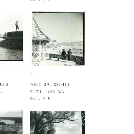
−
09-0
写真ID
3705-026711-1
し
駅
なし
路線
なし
撮影日
不明