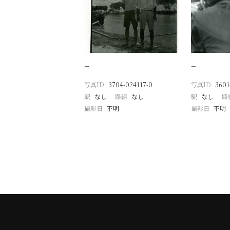
−
−
写真ID
3704-024117-0
写真ID
3601
駅
なし
路線
なし
駅
なし
路
撮影日
不明
撮影日
不明