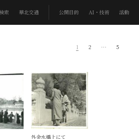
検索
華北交通
公開目的
AI・技術
活動
1
2
…
5
外金水橋上にて