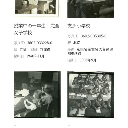
授業中の一年生 完全
支那小学校
女子学校
写真ID
3602-005305-0
駅
北京
写真ID
3803-033228-0
路線
京包線 京古線 大台線 通
駅
定県
路線
京漢線
州東站線
撮影日
1940年11月
撮影日
1938年9月
−
−