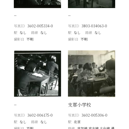
−
−
写真ID
3602-005334-0
写真ID
3803-034063-0
駅
なし
路線
なし
駅
なし
路線
なし
撮影日
不明
撮影日
不明
−
支那小学校
写真ID
3602-006175-0
写真ID
3602-005306-0
駅
なし
路線
なし
駅
北京
撮影日
不明
路線
京包線 京古線 大台線 通