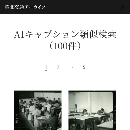
AIキャプション類似検索
（100件）
1
2
…
5