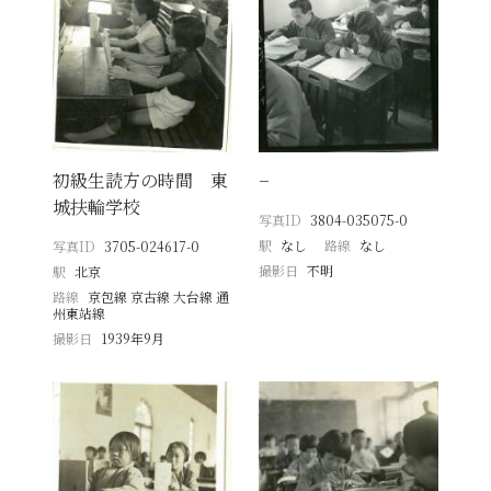
初級生読方の時間 東
−
城扶輪学校
写真ID
3804-035075-0
駅
なし
路線
なし
写真ID
3705-024617-0
撮影日
不明
駅
北京
路線
京包線 京古線 大台線 通
州東站線
撮影日
1939年9月