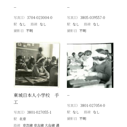
−
−
写真ID
3704-023004-0
写真ID
3805-039557-0
駅
なし
路線
なし
駅
なし
路線
なし
撮影日
不明
撮影日
不明
東城日本人小学校 手
−
工
写真ID
3801-027054-0
駅
なし
路線
なし
写真ID
3801-027055-1
撮影日
不明
駅
北京
路線
京包線 京古線 大台線 通