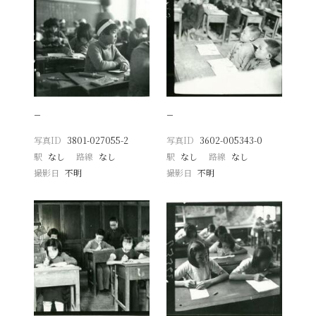
−
−
写真ID
3801-027055-2
写真ID
3602-005343-0
駅
なし
路線
なし
駅
なし
路線
なし
撮影日
不明
撮影日
不明