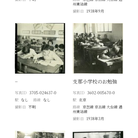
州東站線
撮影日
1938年9月
−
支那小学校のお勉強
写真ID
3705-024637-0
写真ID
3602-005670-0
駅
なし
路線
なし
駅
北京
撮影日
不明
路線
京包線 京古線 大台線 通
州東站線
撮影日
1938年3月