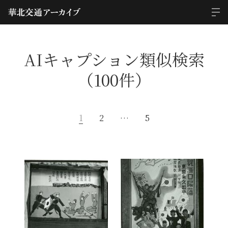
AIキャプション類似検索
（100件）
1
2
…
5