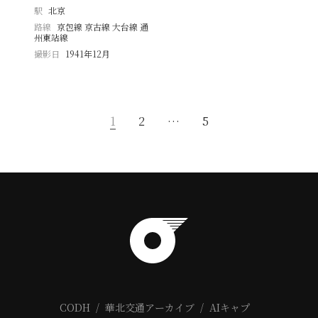
駅
北京
路線
京包線 京古線 大台線 通
州東站線
撮影日
1941年12月
1
2
…
5
CODH
華北交通アーカイブ
AIキャプ