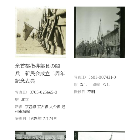
余首都指導部長の閲
−
兵 新民会成立二周年
写真ID
3603-007431-0
記念式典
駅
なし
路線
なし
撮影日
不明
写真ID
3705-025665-0
駅
北京
路線
京包線 京古線 大台線 通
州東站線
撮影日
1939年12月24日