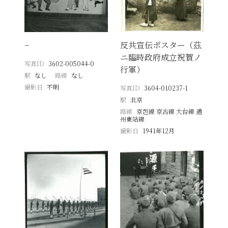
−
反共宣伝ポスター（茲
ニ臨時政府成立祝賀ノ
写真ID
3602-005044-0
行軍）
駅
なし
路線
なし
撮影日
不明
写真ID
3604-010237-1
駅
北京
路線
京包線 京古線 大台線 通
州東站線
撮影日
1941年12月