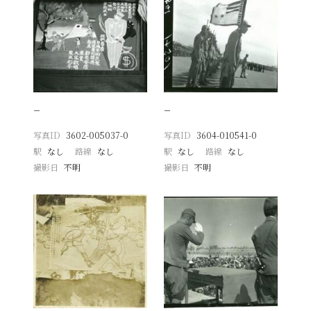
−
−
写真ID
3602-005037-0
写真ID
3604-010541-0
駅
なし
路線
なし
駅
なし
路線
なし
撮影日
不明
撮影日
不明