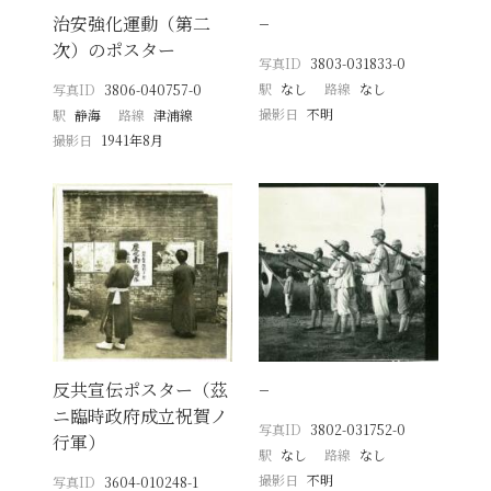
治安強化運動（第二
−
次）のポスター
写真ID
3803-031833-0
駅
なし
路線
なし
写真ID
3806-040757-0
撮影日
不明
駅
静海
路線
津浦線
撮影日
1941年8月
反共宣伝ポスター（茲
−
ニ臨時政府成立祝賀ノ
写真ID
3802-031752-0
行軍）
駅
なし
路線
なし
撮影日
不明
写真ID
3604-010248-1