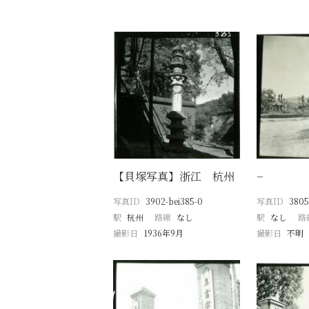
【貝塚写真】浙江 杭州
−
写真ID
3902-bei385-0
写真ID
3805
駅
杭州
路線
なし
駅
なし
路
撮影日
1936年9月
撮影日
不明