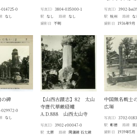
-014725-0
写真ID
3804-035000-1
写真ID
3902-bei3
線
なし
駅
なし
路線
なし
駅
杭州
路線
な
撮影日
不明
撮影日
1936年9月
内の碑
【山西古蹟志】82 太山
中国無名戦士
寺唐代華厳経幢
広場
-029972-0
A.D.888 山西太山寺
線
なし
写真ID
3702-0183
駅
彰徳
路線
京
写真ID
3902-r00047-0
撮影日
1939年5月
駅
太原
路線
同蒲線 石太線