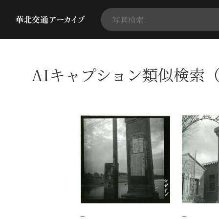
AIキャプション類似検索（
−
−