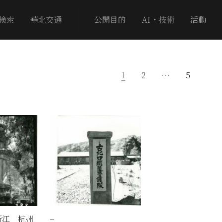
検索
華北交通
公開目的
AI・技術
活動
1
2
…
5
浙江 杭州
−