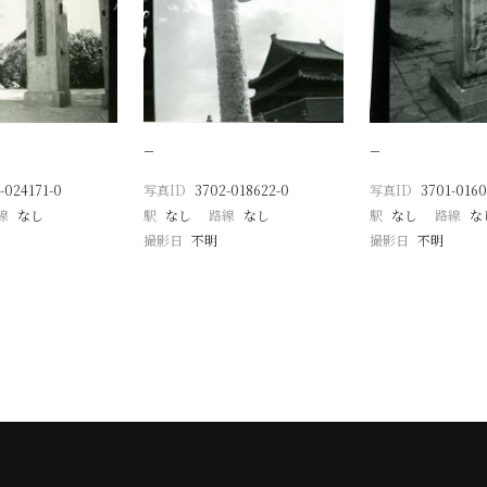
−
−
-024171-0
写真ID
3702-018622-0
写真ID
3701-0160
線
なし
駅
なし
路線
なし
駅
なし
路線
な
撮影日
不明
撮影日
不明