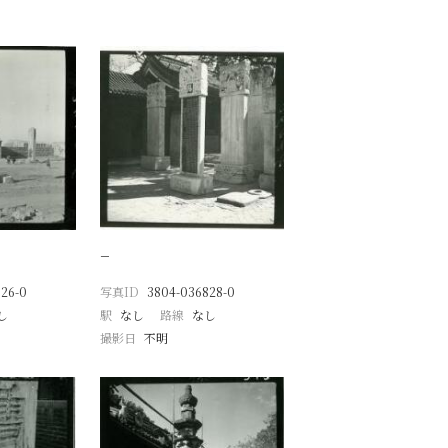
−
26-0
写真ID
3804-036828-0
し
駅
なし
路線
なし
撮影日
不明