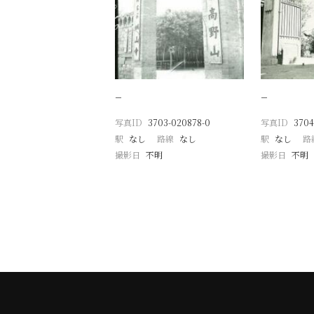
−
−
写真ID
3703-020878-0
写真ID
3704
駅
なし
路線
なし
駅
なし
路
撮影日
不明
撮影日
不明