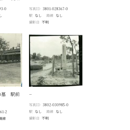
93-0
写真ID
3801-028367-0
し
駅
なし
路線
なし
撮影日
不明
の墓 駅前
−
写真ID
3802-030985-0
駅
なし
路線
なし
61-2
撮影日
不明
漢線