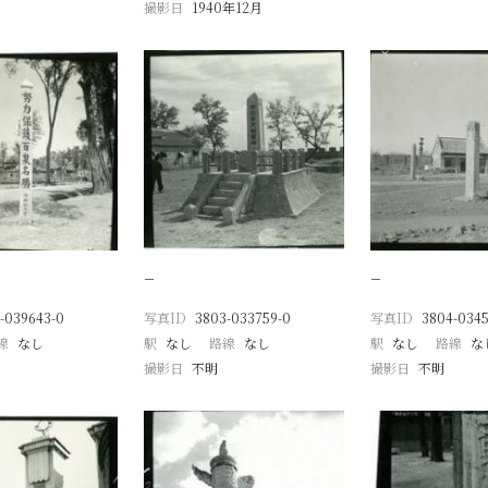
撮影日
1940年12月
−
−
-039643-0
写真ID
3803-033759-0
写真ID
3804-0345
線
なし
駅
なし
路線
なし
駅
なし
路線
な
撮影日
不明
撮影日
不明