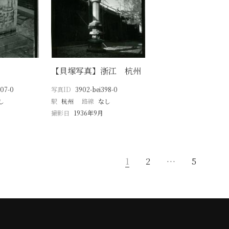
【貝塚写真】浙江 杭州
07-0
写真ID
3902-bei398-0
し
駅
杭州
路線
なし
撮影日
1936年9月
1
2
…
5