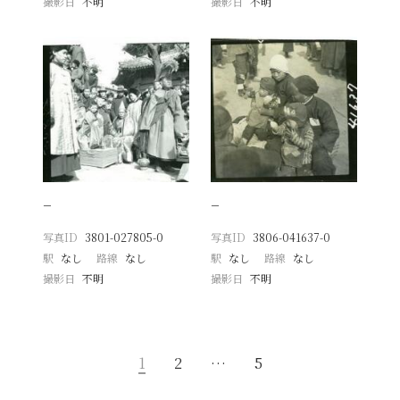
撮影日
不明
撮影日
不明
−
−
写真ID
3801-027805-0
写真ID
3806-041637-0
駅
なし
路線
なし
駅
なし
路線
なし
撮影日
不明
撮影日
不明
1
2
…
5