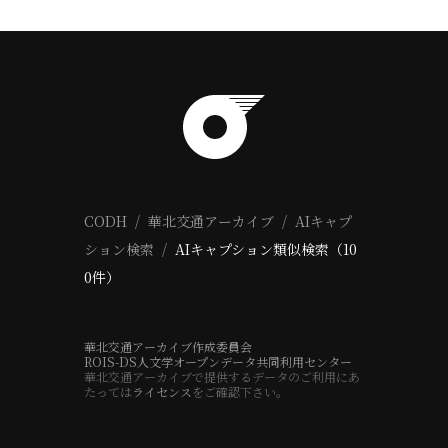
CODH
華北交通アーカイブ
AIキャプ
ション検索
AIキャプション類似検索（10
0件）
華北交通アーカイブ作成委員会
ROIS-DS人文学オープンデータ共同利用センター
華北交通アーカイブで提供するデータのご利用にあ
たっては
ライセンス
をご確認下さい。