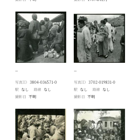
−
−
写真ID
3804-036571-0
写真ID
3702-019831-0
駅
なし
路線
なし
駅
なし
路線
なし
撮影日
不明
撮影日
不明