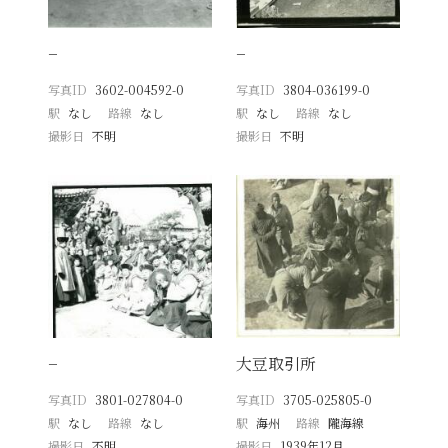
−
−
写真ID
3602-004592-0
写真ID
3804-036199-0
駅
なし
路線
なし
駅
なし
路線
なし
撮影日
不明
撮影日
不明
−
大豆取引所
写真ID
3801-027804-0
写真ID
3705-025805-0
駅
なし
路線
なし
駅
海州
路線
隴海線
撮影日
不明
撮影日
1939年12月