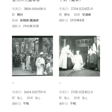
写真ID
3806-041608-0
写真ID
3704-022655-0
駅
開封
駅
徐水
路線
京漢線
路線
新開線 隴海線
撮影日
1939年8月
撮影日
1941年10月
−
−
写真ID
3604-010759-0
写真ID
3705-025452-0
駅
なし
路線
なし
駅
なし
路線
なし
撮影日
不明
撮影日
不明