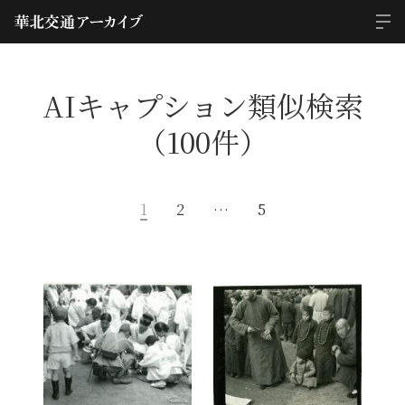
AIキャプション類似検索
（100件）
1
2
…
5