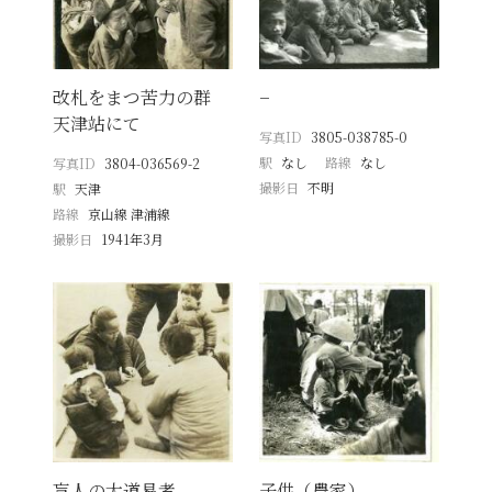
改札をまつ苦力の群
−
天津站にて
写真ID
3805-038785-0
駅
なし
路線
なし
写真ID
3804-036569-2
撮影日
不明
駅
天津
路線
京山線 津浦線
撮影日
1941年3月
盲人の大道易者
子供（農家）