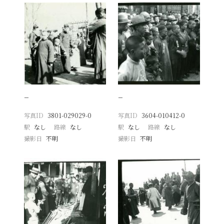
−
−
写真ID
3801-029029-0
写真ID
3604-010412-0
駅
なし
路線
なし
駅
なし
路線
なし
撮影日
不明
撮影日
不明