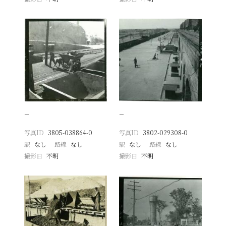
−
−
写真ID
3805-038864-0
写真ID
3802-029308-0
駅
なし
路線
なし
駅
なし
路線
なし
撮影日
不明
撮影日
不明