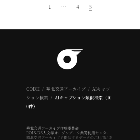
1
…
4
5
CODH
華北交通アーカイブ
AIキャプ
ション検索
AIキャプション類似検索（10
0件）
華北交通アーカイブ作成委員会
ROIS-DS人文学オープンデータ共同利用センター
華北交通アーカイブで提供するデータのご利用にあ