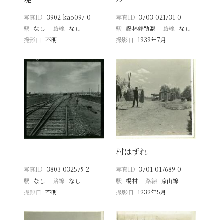
写真ID
3902-kao097-0
写真ID
3703-021731-0
駅
なし
路線
なし
駅
錫林郭勒盟
路線
なし
撮影日
不明
撮影日
1939年7月
−
村はずれ
写真ID
3803-032579-2
写真ID
3701-017689-0
駅
なし
路線
なし
駅
楊村
路線
京山線
撮影日
不明
撮影日
1939年5月