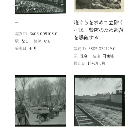
−
寝ぐらを求めて立除く
村民 警防のため部落
写真ID
3603-009108-0
を爆破する
駅
なし
路線
なし
撮影日
不明
写真ID
3805-039129-0
駅
珠窩
路線
同塘線
撮影日
1941年6月
−
−