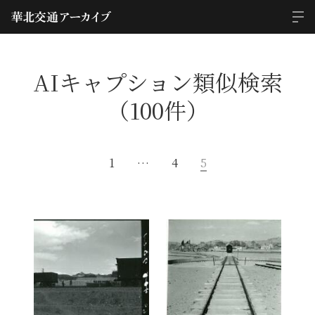
AIキャプション類似検索
（100件）
1
…
4
5