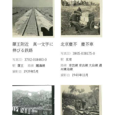
羅王附近 真一文字に
北京塵芥 塵芥車
伸びる鉄路
写真ID
3805-038175-0
駅
北京
写真ID
3702-018483-0
路線
京包線 京古線 大台線 通
駅
羅王
路線
隴海線
州東站線
撮影日
1939年5月
撮影日
1940年11月