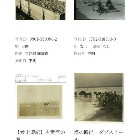
−
−
写真ID
3901-030396-2
写真ID
3702-018360-0
駅
大同
駅
なし
路線
なし
路線
京包線 同蒲線
撮影日
不明
撮影日
不明
【考史遊記】古黄河の
塩の搬出 ダブスノー
堤
ル