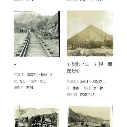
−
石炭骸ノ山 石炭 開
灤炭鉱
写真ID
3802-031560-0
駅
なし
路線
なし
写真ID
3601-000549-1
撮影日
不明
駅
唐山
路線
京山線
撮影日
1938年2月