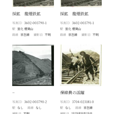
採鉱 龍煙鉄鉱
採鉱 龍煙鉄鉱
写真ID
3602-003790-1
写真ID
3602-003791-1
駅
宣化 煙筒山
駅
宣化 煙筒山
路線
京包線
撮影日
不明
路線
京包線
撮影日
不明
−
保線員の活躍
写真ID
3602-003790-2
写真ID
3704-023181-0
駅
なし
路線
なし
駅
なし
路線
京包線
撮影日
不明
撮影日
1939年8月19日