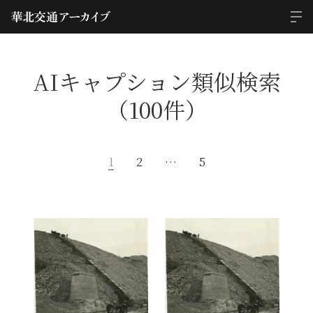
AIキャプション類似検索
（100件）
1
2
…
5