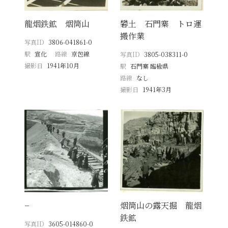
龍烟鉄鉱 烟筒山
礬土 石門寨 トロ運
搬作業
写真ID
3806-041861-0
駅
宣化
路線
京包線
写真ID
3805-038311-0
撮影日
1941年10月
駅
石門寨 臨楡県
路線
なし
撮影日
1941年3月
−
烟筒山の露天掘 龍烟
鉄鉱
写真ID
3605-014860-0