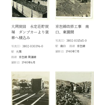
大同炭田 永定荘貯炭
京包線改修工事 南
場 ダンプカーより貨
口、東園間
車へ積込み
写真ID
3802-031565-0
駅
南口
路線
京包線
写真ID
3802-030396-0
撮影日
1940年7月
駅
大同
路線
京包線 同蒲線
撮影日
1940年6月