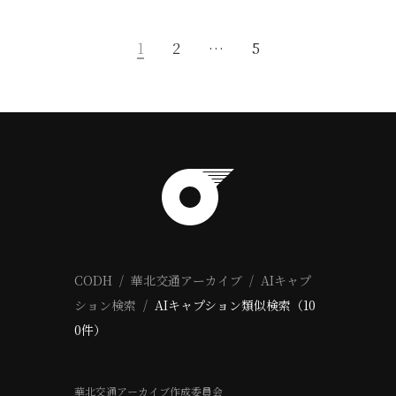
1
2
…
5
CODH
華北交通アーカイブ
AIキャプ
ション検索
AIキャプション類似検索（10
0件）
華北交通アーカイブ作成委員会