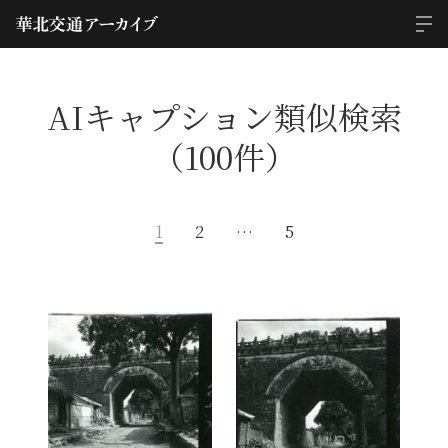
AIキャプション類似検索
（100件）
1
2
…
5