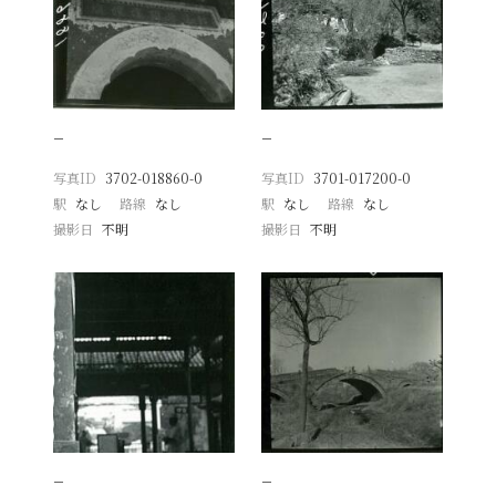
−
−
写真ID
3702-018860-0
写真ID
3701-017200-0
駅
なし
路線
なし
駅
なし
路線
なし
撮影日
不明
撮影日
不明
−
−