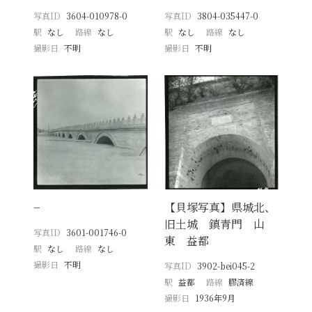
写真ID
3604-010978-0
写真ID
3804-035447-0
駅
なし
路線
なし
駅
なし
路線
なし
撮影日
不明
撮影日
不明
−
【貝塚写真】県城北、
旧土城 鎮青門 山
写真ID
3601-001746-0
東 益都
駅
なし
路線
なし
撮影日
不明
写真ID
3902-bei045-2
駅
益都
路線
膠済線
撮影日
1936年9月