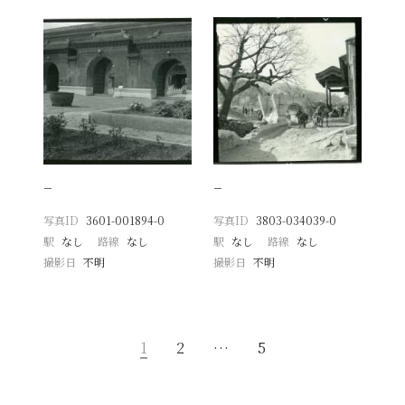
−
−
写真ID
3601-001894-0
写真ID
3803-034039-0
駅
なし
路線
なし
駅
なし
路線
なし
撮影日
不明
撮影日
不明
1
2
…
5