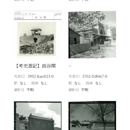
【考史遊記】函谷関
−
写真ID
3902-kao023-0
写真ID
3702-018467-0
駅
なし
路線
なし
駅
なし
路線
なし
撮影日
不明
撮影日
不明