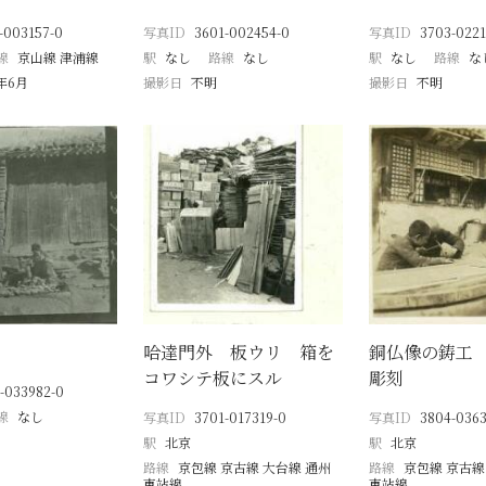
-003157-0
写真ID
3601-002454-0
写真ID
3703-0221
線
京山線 津浦線
駅
なし
路線
なし
駅
なし
路線
な
8年6月
撮影日
不明
撮影日
不明
哈達門外 板ウリ 箱を
銅仏像の鋳工
コワシテ板にスル
彫刻
-033982-0
線
なし
写真ID
3701-017319-0
写真ID
3804-0363
駅
北京
駅
北京
路線
京包線 京古線 大台線 通州
路線
京包線 京古線
東站線
東站線