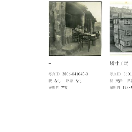
−
燐寸工場
写真ID
3806-041045-0
写真ID
3601
駅
なし
路線
なし
駅
天津
路
撮影日
不明
撮影日
193