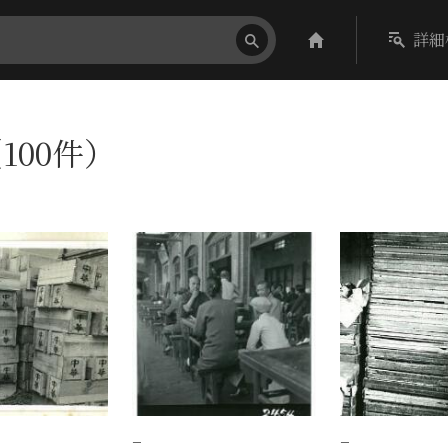
詳細
100件）
−
−