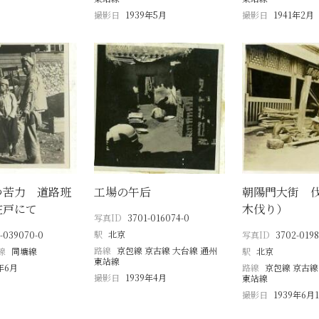
撮影日
1939年5月
撮影日
1941年2月
つ苦力 道路班
工場の午后
朝陽門大街 
庄戸にて
木伐り）
写真ID
3701-016074-0
駅
北京
-039070-0
写真ID
3702-0198
路線
京包線 京古線 大台線 通州
線
同塘線
駅
北京
東站線
1年6月
路線
京包線 京古線
撮影日
1939年4月
東站線
撮影日
1939年6月