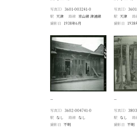
写真ID
3601-003241-0
写真ID
3601
駅
天津
路線
京山線 津浦線
駅
天津
路
撮影日
1938年6月
撮影日
193
−
−
写真ID
3602-004741-0
写真ID
3803
駅
なし
路線
なし
駅
なし
路
撮影日
不明
撮影日
不明