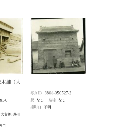
伐木舗（大
−
写真ID
3806-050527-2
駅
なし
路線
なし
81-0
撮影日
不明
 大台線 通州
19日