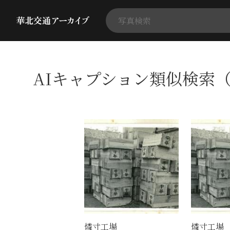
AIキャプション類似検索（
燐寸工場
燐寸工場