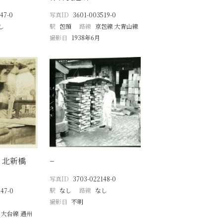
47-0
写真ID
3601-003519-0
し
駅
包頭
路線
京包線 大青山線
撮影日
1938年6月
 北新橋
−
写真ID
3703-022148-0
駅
なし
路線
なし
47-0
撮影日
不明
 大台線 通州