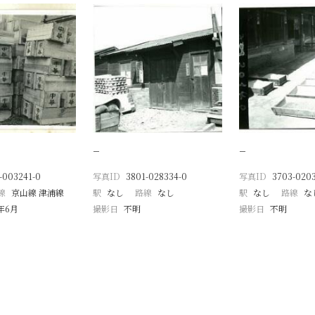
−
−
-003241-0
写真ID
3801-028334-0
写真ID
3703-020
線
京山線 津浦線
駅
なし
路線
なし
駅
なし
路線
な
8年6月
撮影日
不明
撮影日
不明