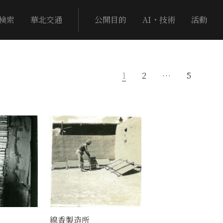
検索
華北交通
公開目的
AI・技術
活動
1
2
…
5
線香製造所