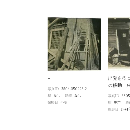
−
出発を待
の移動 
写真ID
3806-050298-2
駅
なし
路線
なし
写真ID
3805
撮影日
不明
駅
庄戸
路
撮影日
194