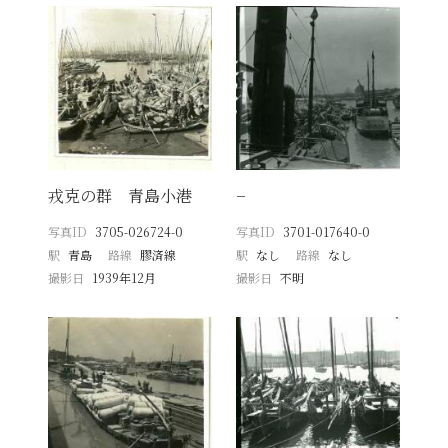
戎克の群 青島小港
−
写真ID
3705-026724-0
写真ID
3701-017640-0
駅
青島
路線
膠済線
駅
なし
路線
なし
撮影日
1939年12月
撮影日
不明