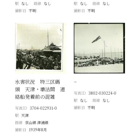
駅
なし
路線
なし
駅
なし
路線
なし
撮影日
不明
撮影日
不明
水害状況 特三区碼
−
頭 天津・塘沽間 連
写真ID
3802-030224-0
絡船発着前の混雑
駅
なし
路線
なし
撮影日
不明
写真ID
3704-022931-0
駅
天津
路線
京山線 津浦線
撮影日
1939年8月