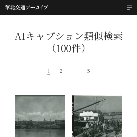
AIキャプション類似検索
（100件）
1
2
…
5