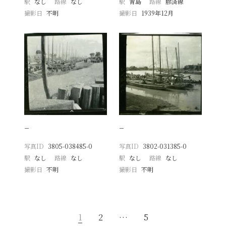
駅
なし
路線
なし
駅
青島
路線
膠済線
撮影日
不明
撮影日
1939年12月
−
−
写真ID
3805-038485-0
写真ID
3802-031385-0
駅
なし
路線
なし
駅
なし
路線
なし
撮影日
不明
撮影日
不明
1
2
…
5