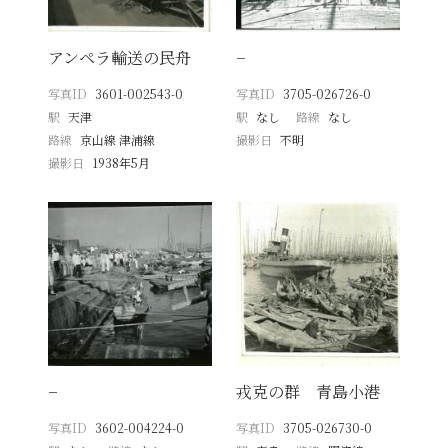
アンペラ輸送の民舟
−
写真ID
3601-002543-0
写真ID
3705-026726-0
駅
天津
駅
なし
路線
なし
路線
京山線 津浦線
撮影日
不明
撮影日
1938年5月
−
戎克の群 青島小港
写真ID
3602-004224-0
写真ID
3705-026730-0