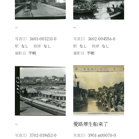
−
−
写真ID
3601-003231-0
写真ID
3602-004556-0
駅
なし
路線
なし
駅
なし
路線
なし
撮影日
不明
撮影日
不明
−
愛路厚生船来了
写真ID
3702-019652-0
写真ID
3901-n00070-0