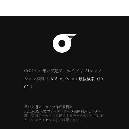
CODH
華北交通アーカイブ
AIキャプ
ション検索
AIキャプション類似検索（10
0件）
華北交通アーカイブ作成委員会
ROIS-DS人文学オープンデータ共同利用センター
華北交通アーカイブで提供するデータのご利用にあ
たっては
ライセンス
をご確認下さい。