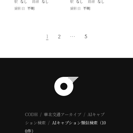
駅
なし
路線
なし
駅
なし
路線
なし
撮影日
不明
撮影日
不明
1
2
…
5
CODH
華北交通アーカイブ
AIキャプ
ション検索
AIキャプション類似検索（10
0件）