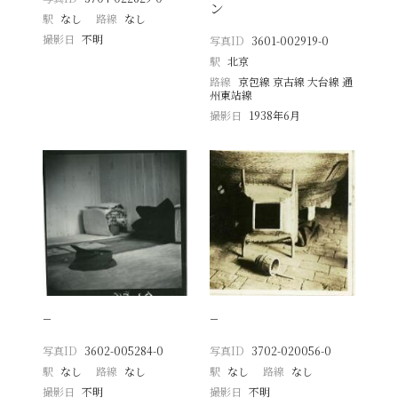
ン
駅
なし
路線
なし
撮影日
不明
写真ID
3601-002919-0
駅
北京
路線
京包線 京古線 大台線 通
州東站線
撮影日
1938年6月
−
−
写真ID
3602-005284-0
写真ID
3702-020056-0
駅
なし
路線
なし
駅
なし
路線
なし
撮影日
不明
撮影日
不明