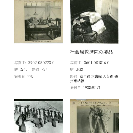
−
社会局救済院の製品
写真ID
3902-050223-0
写真ID
3601-001816-0
駅
なし
路線
なし
駅
北京
撮影日
不明
路線
京包線 京古線 大台線 通
州東站線
撮影日
1938年4月