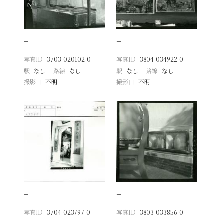
−
−
写真ID
3703-020102-0
写真ID
3804-034922-0
駅
なし
路線
なし
駅
なし
路線
なし
撮影日
不明
撮影日
不明
−
−
写真ID
3704-023797-0
写真ID
3803-033856-0