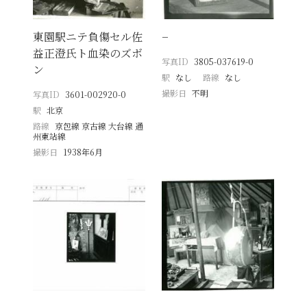
東園駅ニテ負傷セル佐
−
益正澄氏ト血染のズボ
写真ID
3805-037619-0
ン
駅
なし
路線
なし
撮影日
不明
写真ID
3601-002920-0
駅
北京
路線
京包線 京古線 大台線 通
州東站線
撮影日
1938年6月