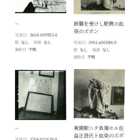
−
匪襲を受けし駅員の血
染のズボン
写真ID
3604-009953-0
駅
なし
路線
なし
写真ID
3901-n00084-0
撮影日
不明
駅
なし
路線
なし
撮影日
不明
−
東園駅ニテ負傷セル佐
益正澄氏ト血染のズボ
写真ID
3704-022629-0