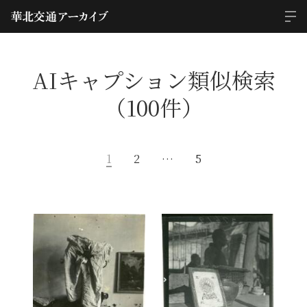
AIキャプション類似検索
（100件）
1
2
…
5