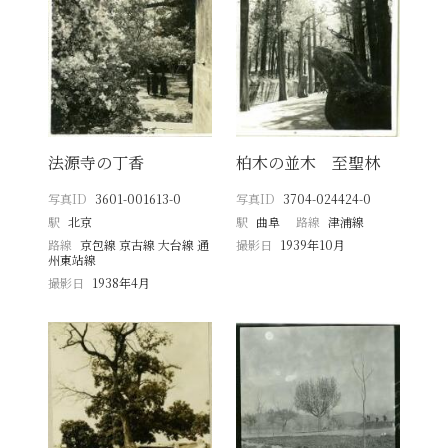
法源寺の丁香
柏木の並木 至聖林
写真ID
3601-001613-0
写真ID
3704-024424-0
駅
北京
駅
曲阜
路線
津浦線
路線
京包線 京古線 大台線 通
撮影日
1939年10月
州東站線
撮影日
1938年4月