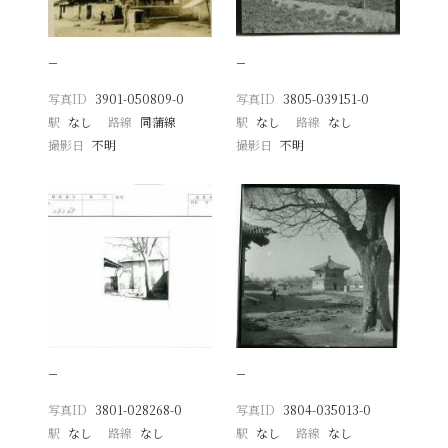
−
−
写真ID
3901-050809-0
写真ID
3805-039151-0
駅
なし
路線
同蒲線
駅
なし
路線
なし
撮影日
不明
撮影日
不明
−
−
写真ID
3801-028268-0
写真ID
3804-035013-0
駅
なし
路線
なし
駅
なし
路線
なし