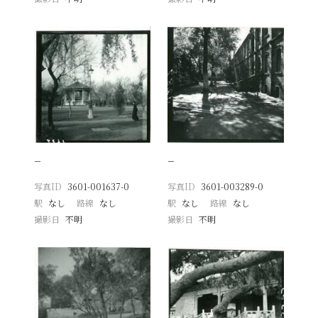
−
−
写真ID
3601-001637-0
写真ID
3601-003289-0
駅
なし
路線
なし
駅
なし
路線
なし
撮影日
不明
撮影日
不明