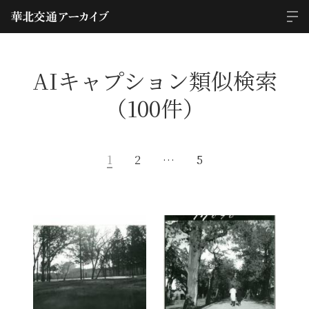
AIキャプション類似検索
（100件）
1
2
…
5