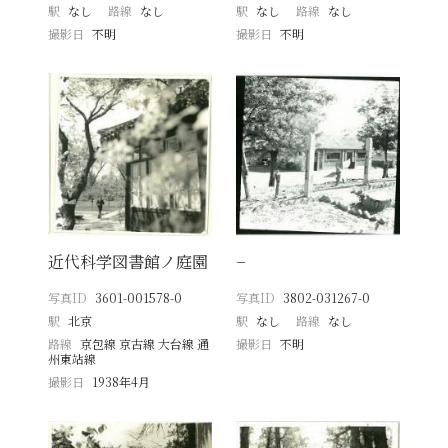
駅
なし
路線
なし
駅
なし
路線
なし
撮影日
不明
撮影日
不明
近代科学図書館ノ庭園
−
写真ID
3601-001578-0
写真ID
3802-031267-0
駅
北京
駅
なし
路線
なし
路線
京包線 京古線 大台線 通
撮影日
不明
州東站線
撮影日
1938年4月